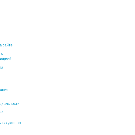
а сайте
 с
рацией
та
вания
циальности
на
ьных данных