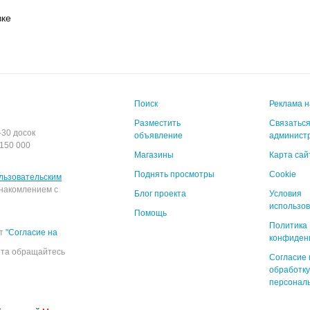
вке
Поиск
Реклама н
Разместить
Связаться
-30 досок
объявление
админист
150 000
Магазины
Карта сай
Поднять просмотры
Cookie
льзовательским
накомлением с
Блог проекта
Условия
использо
Помощь
Политика
ёт
"Согласие на
конфиден
йта обращайтесь
Согласие 
обработку
персонал