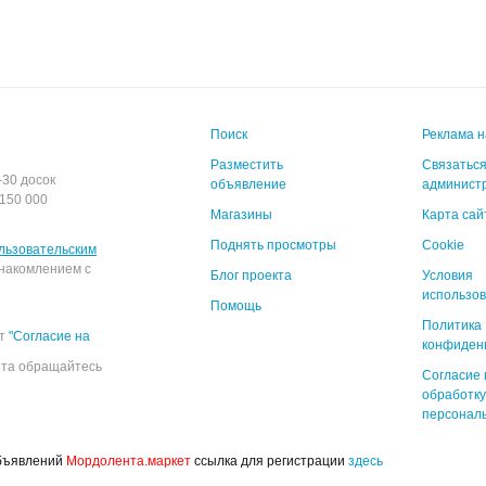
Поиск
Реклама н
Разместить
Связаться
-30 досок
объявление
админист
150 000
Магазины
Карта сай
Поднять просмотры
Cookie
льзовательским
накомлением с
Блог проекта
Условия
использо
Помощь
Политика
ёт
"Согласие на
конфиден
йта обращайтесь
Согласие 
обработку
персонал
объявлений
Мордолента.маркет
ссылка для регистрации
здесь