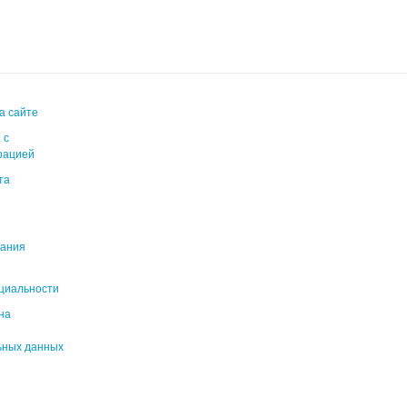
а сайте
 с
рацией
та
вания
циальности
на
ьных данных