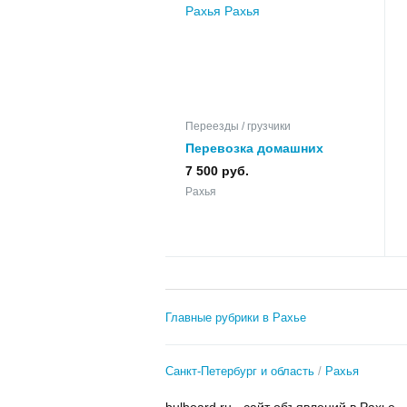
Переезды / грузчики
Перевозка домашних
вещей жд контейнером
7 500 руб.
Рахья
Рахья
Главные рубрики в Рахье
Санкт-Петербург и область
Рахья