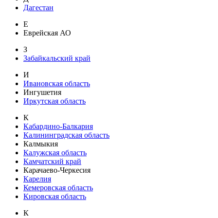
Дагестан
Е
Еврейская АО
З
Забайкальский край
И
Ивановская область
Ингушетия
Иркутская область
К
Кабардино-Балкария
Калининградская область
Калмыкия
Калужская область
Камчатский край
Карачаево-Черкесия
Карелия
Кемеровская область
Кировская область
К