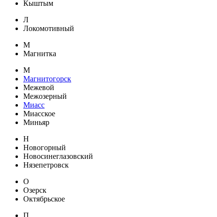
Кыштым
Л
Локомотивный
М
Магнитка
М
Магнитогорск
Межевой
Межозерный
Миасс
Миасское
Миньяр
Н
Новогорный
Новосинеглазовский
Нязепетровск
О
Озерск
Октябрьское
П