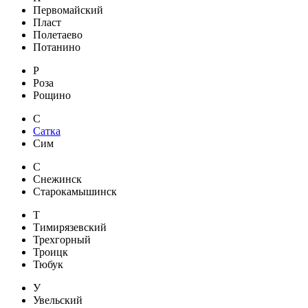
Первомайский
Пласт
Полетаево
Потанино
Р
Роза
Рощино
С
Сатка
Сим
С
Снежинск
Старокамышинск
Т
Тимирязевский
Трехгорный
Троицк
Тюбук
У
Увельский