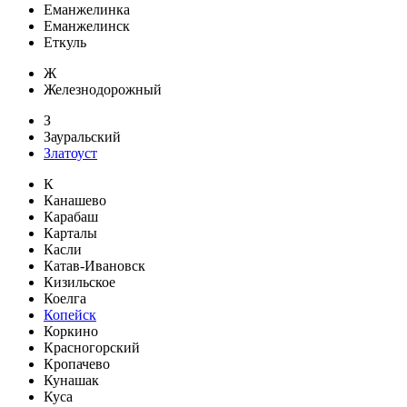
Еманжелинка
Еманжелинск
Еткуль
Ж
Железнодорожный
З
Зауральский
Златоуст
К
Канашево
Карабаш
Карталы
Касли
Катав-Ивановск
Кизильское
Коелга
Копейск
Коркино
Красногорский
Кропачево
Кунашак
Куса