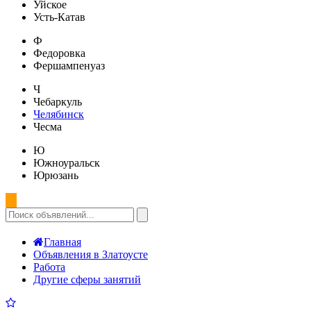
Уйское
Усть-Катав
Ф
Федоровка
Фершампенуаз
Ч
Чебаркуль
Челябинск
Чесма
Ю
Южноуральск
Юрюзань
Главная
Объявления в Златоусте
Работа
Другие сферы занятий