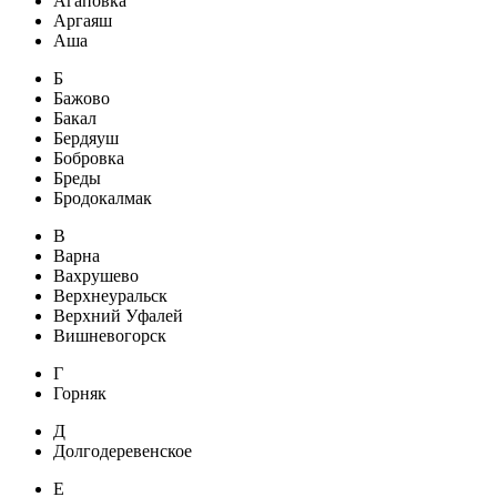
Агаповка
Аргаяш
Аша
Б
Бажово
Бакал
Бердяуш
Бобровка
Бреды
Бродокалмак
В
Варна
Вахрушево
Верхнеуральск
Верхний Уфалей
Вишневогорск
Г
Горняк
Д
Долгодеревенское
Е