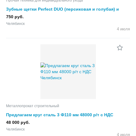
Прочая техника для индивидуального ухода
Зубные щетки Perfect DUO (персиковая и голубая) и
паста Organic от Revyline
750 руб.
Челябинск
4 июля
Металлопрокат строительный
Предлагаем круг сталь 3 Ф110 мм 48000 р/т с НДС
48 000 руб.
Челябинск
4 июля