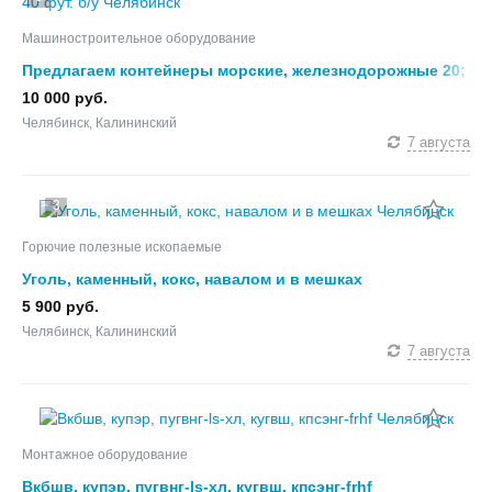
Машиностроительное оборудование
Предлагаем контейнеры морские, железнодорожные 20;
40 фут. б/у
10 000 руб.
Челябинск, Калининский
7 августа
3
Горючие полезные ископаемые
Уголь, каменный, кокс, навалом и в мешках
5 900 руб.
Челябинск, Калининский
7 августа
Монтажное оборудование
Вкбшв, купэр, пугвнг-ls-хл, кугвш, кпсэнг-frhf