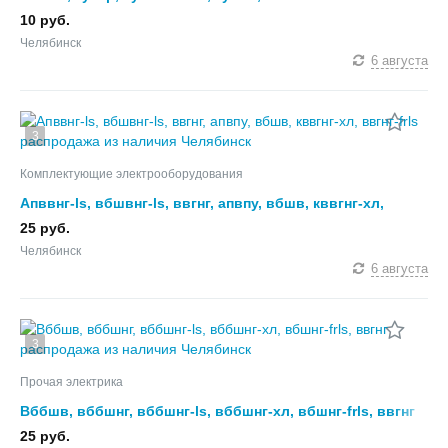
10 руб.
Челябинск
6 августа
3
Комплектующие электрооборудования
Апввнг-ls, вбшвнг-ls, ввгнг, апвпу, вбшв, кввгнг-хл,
ввгнг-frls распродажа из наличия
25 руб.
Челябинск
6 августа
3
Прочая электрика
Вббшв, вббшнг, вббшнг-ls, вббшнг-хл, вбшнг-frls, ввгнг
распродажа из наличия
25 руб.