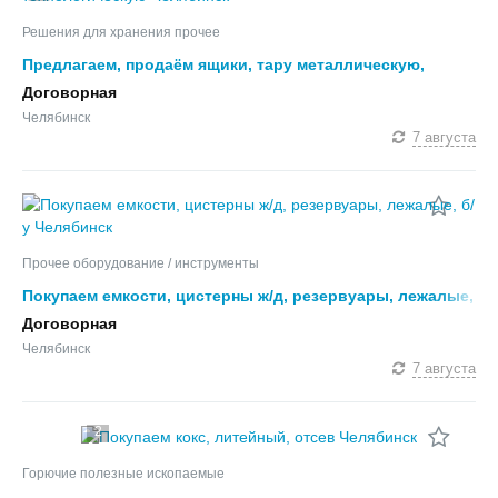
Решения для хранения прочее
Предлагаем, продаём ящики, тару металлическую,
технологическую
Договорная
Челябинск
7 августа
Прочее оборудование / инструменты
Покупаем емкости, цистерны ж/д, резервуары, лежалые,
б/у
Договорная
Челябинск
7 августа
2
Горючие полезные ископаемые