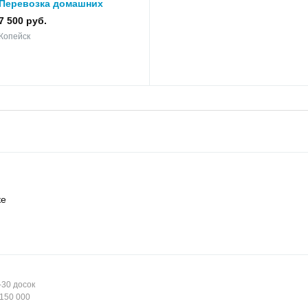
Перевозка домашних
вещей жд контейнером
7 500 руб.
Копейск
Копейск
ке
-30 досок
150 000