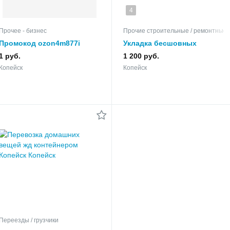
4
Прочее - бизнес
Прочие строительные / ремонтные 
Промокод ozon4m877i
Укладка бесшовных
акция скидка в Озон
резиновых покрытий
1 руб.
1 200 руб.
Копейск
Копейск
Копейск
Переезды / грузчики