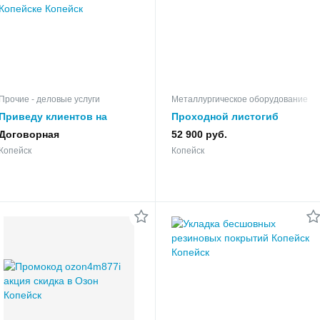
Прочие - деловые услуги
Металлургическое оборудование
Приведу клиентов на
Проходной листогиб
строительство и ремонт в
серии RMZ от 52.900р!
Договорная
52 900 руб.
Копейскe
Копейск
Копейск