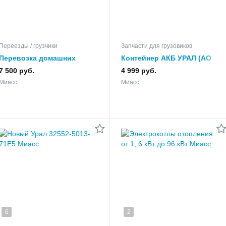
Переезды / грузчики
Запчасти для грузовиков
Перевозка домашних
Контейнер АКБ УРАЛ (АО
вещей жд контейнером
"АЗ "УРАЛ")
7 500 руб.
4 999 руб.
Миасс
Миасс
Миасс
6
2