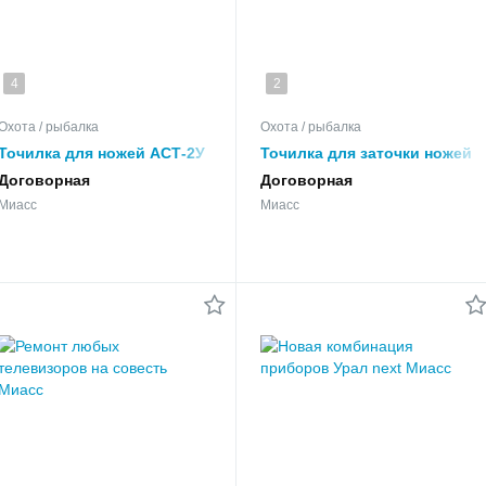
4
2
Охота / рыбалка
Охота / рыбалка
Точилка для ножей АСТ-2У
Точилка для заточки ножей
АСТ-Костыль
Договорная
Договорная
Миасс
Миасс