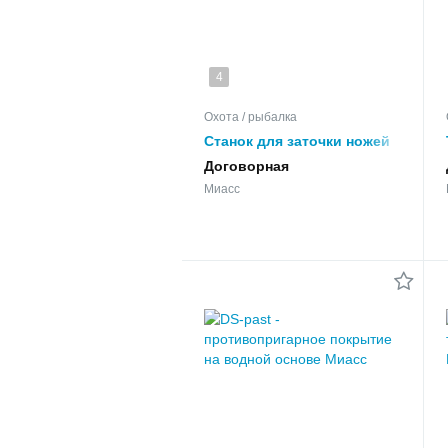
4
Охота / рыбалка
Станок для заточки ножей
АСТ-3У
Договорная
Миасс