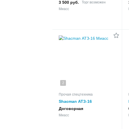
квартиру на берегу озера
3 500 руб.
Торг возможен
Тургояк
Миасс
2
Прочая спецтехника
Shacman АТЗ-16
Договорная
Миасс