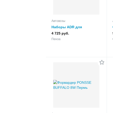
Автовозы
Наборы ADR для
перевозки опасных грузов
4 725 руб.
и комплектующие
Пенза