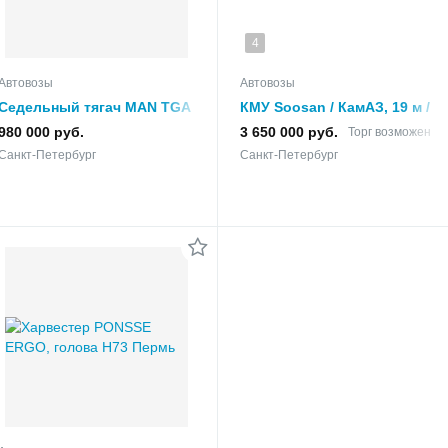
4
Автовозы
Автовозы
Седельный тягач MAN TGA
КМУ Soosan / КамАЗ, 19 м /
, бу , 2002 г.в
7 т, 2013 г х 2 шт
980 000 руб.
3 650 000 руб.
Торг возможен
Санкт-Петербург
Санкт-Петербург