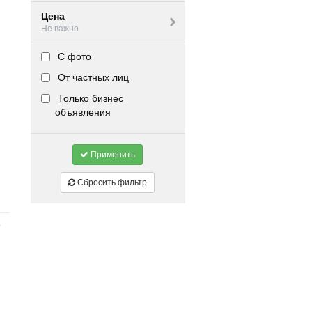
Цена
Не важно
С фото
От частных лиц
Только бизнес
объявления
Применить
Сбросить фильтр