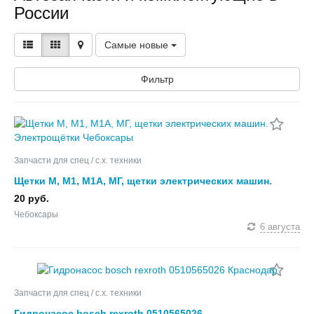
России
Самые новые
Фильтр
Запчасти для спец / с.х. техники
Щетки М, М1, М1А, МГ, щетки электрических машин.
Электрощётки
20 руб.
Чебоксары
6 августа
Запчасти для спец / с.х. техники
Гидронасос bosch rexroth 0510565026