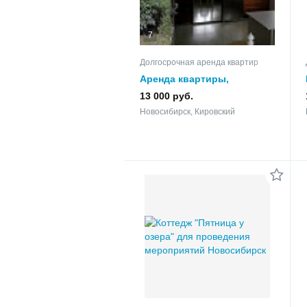
7
Долгосрочная аренда квартир
Аренда квартиры,
длительно, без вредных,
13 000 руб.
пожилой женщине, зрелой
Новосибирск, Кировский
паре.