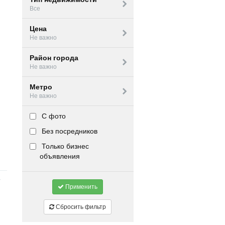
Все
Цена
Не важно
Район города
Не важно
Метро
Не важно
С фото
Без посредников
Только бизнес
объявления
Применить
Сбросить фильтр