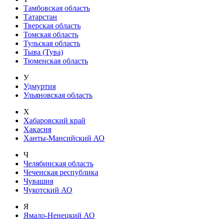
Тамбовская область
Татарстан
Тверская область
Томская область
Тульская область
Тыва (Тува)
Тюменская область
У
Удмуртия
Ульяновская область
Х
Хабаровский край
Хакасия
Ханты-Мансийский АО
Ч
Челябинская область
Чеченская республика
Чувашия
Чукотский АО
Я
Ямало-Ненецкий АО