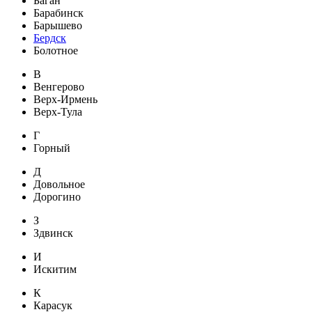
Баган
Барабинск
Барышево
Бердск
Болотное
В
Венгерово
Верх-Ирмень
Верх-Тула
Г
Горный
Д
Довольное
Дорогино
З
Здвинск
И
Искитим
К
Карасук