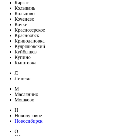
Каргат
Колывань
Кольцово
Коченево
Кочки
Краснозерское
Краснообск
Криводановка
Кудряшовский
Куйбышев
Купино
Кыштовка
Л
Линево
М
Маслянино
Мошково
Н
Новолуговое
Новосибирск
О