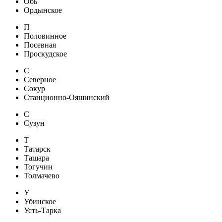
Обь
Ордынское
П
Половинное
Посевная
Проскудское
С
Северное
Сокур
Станционно-Ояшинский
С
Сузун
Т
Татарск
Ташара
Тогучин
Толмачево
У
Убинское
Усть-Тарка