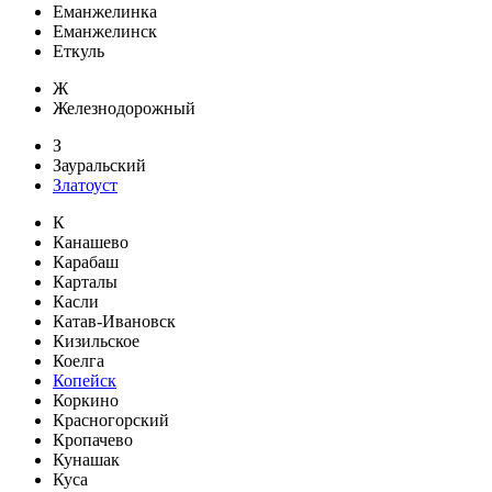
Еманжелинка
Еманжелинск
Еткуль
Ж
Железнодорожный
З
Зауральский
Златоуст
К
Канашево
Карабаш
Карталы
Касли
Катав-Ивановск
Кизильское
Коелга
Копейск
Коркино
Красногорский
Кропачево
Кунашак
Куса