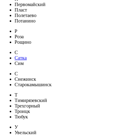
Первомайский
Пласт
Полетаево
Потанино
Р
Роза
Рощино
С
Сатка
Сим
С
Снежинск
Старокамышинск
Т
Тимирязевский
Трехгорный
Троицк
Тюбук
У
Увельский