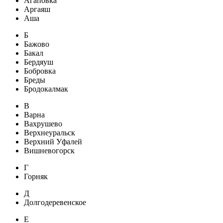
Агаповка
Аргаяш
Аша
Б
Бажово
Бакал
Бердяуш
Бобровка
Бреды
Бродокалмак
В
Варна
Вахрушево
Верхнеуральск
Верхний Уфалей
Вишневогорск
Г
Горняк
Д
Долгодеревенское
Е