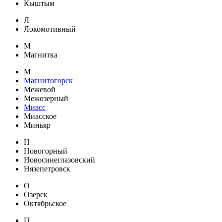
Кыштым
Л
Локомотивный
М
Магнитка
М
Магнитогорск
Межевой
Межозерный
Миасс
Миасское
Миньяр
Н
Новогорный
Новосинеглазовский
Нязепетровск
О
Озерск
Октябрьское
П