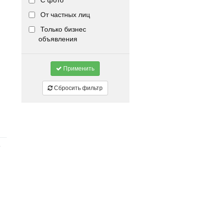
С фото
От частных лиц
Только бизнес
объявления
Применить
Сбросить фильтр