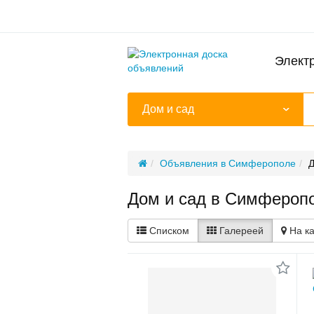
Элект
Дом и сад
Объявления в Симферополе
Д
Дом и сад в Симфероп
Списком
Галереей
На к