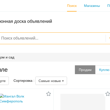
Поиск
Магазины
П
ронная доска объявлений
ом и сад
оле
Продам
Куплю
Сортировка :
арте
Самые новые