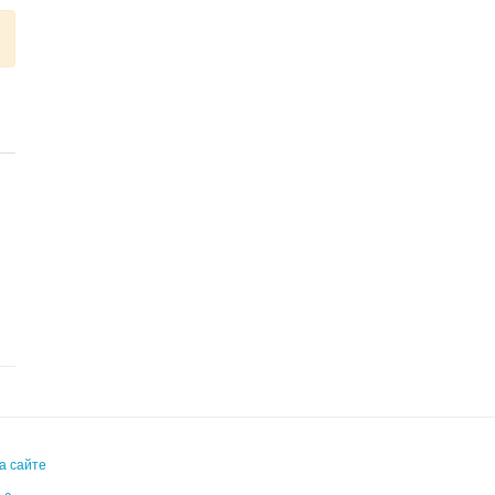
я
а сайте