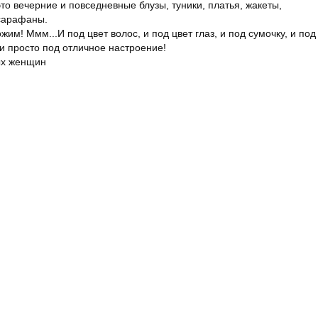
то вечерние и повседневные блузы, туники, платья, жакеты,
 сарафаны.
м! Ммм...И под цвет волос, и под цвет глаз, и под сумочку, и под
. и просто под отличное настроение!
ых женщин