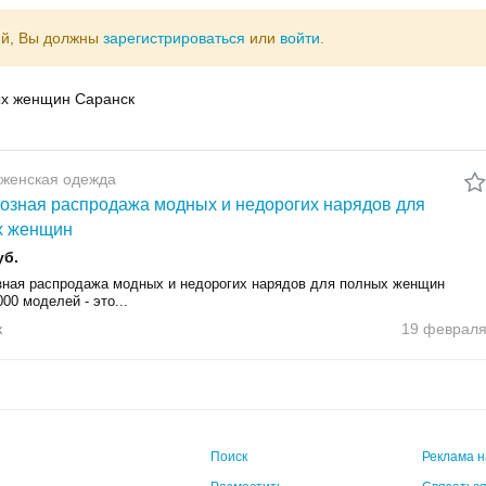
ий, Вы должны
зарегистрироваться
или
войти
.
ых женщин Саранск
 женская одежда
озная распродажа модных и недорогих нарядов для
х женщин
уб.
зная распродажа модных и недорогих нарядов для полных женщин
00 мoдeлей - это...
к
19 феврал
Поиск
Реклама н