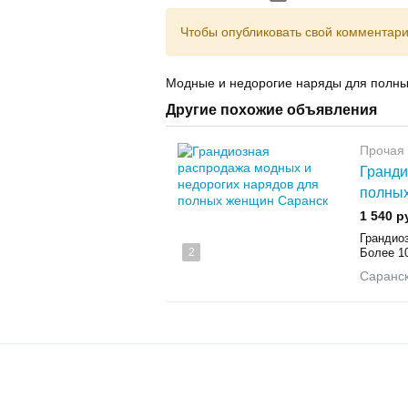
Чтобы опубликовать свой комментар
Модные и недорогие наряды для полн
Другие похожие объявления
Прочая
Гранди
полны
1 540 р
Грандио
2
Бoлеe 10
Саранс