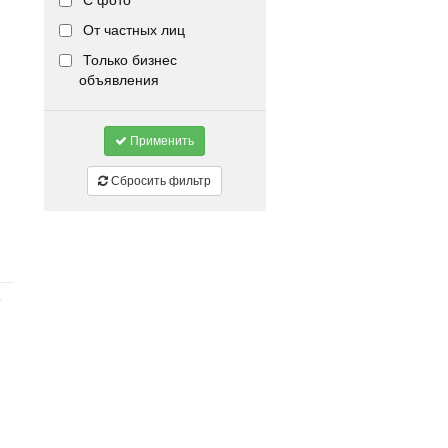
С фото
От частных лиц
Только бизнес
объявления
Применить
Сбросить фильтр