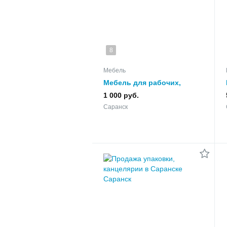
8
Мебель
Мебель для рабочих,
кровати с металлической
1 000 руб.
сеткой
Саранск