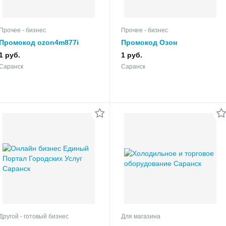
Прочее - бизнес
Прочее - бизнес
Промокод ozon4m877i
Промокод Озон
акция скидка в Озон
ozon4m877i акция скидка в
1 руб.
1 руб.
Ozon
Саранск
Саранск
Другой - готовый бизнес
Для магазина