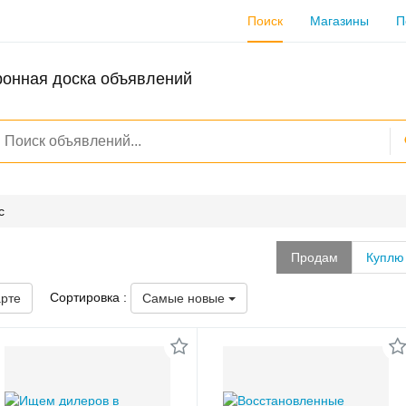
Поиск
Магазины
П
ронная доска объявлений
с
Продам
Куплю
Сортировка :
арте
Самые новые