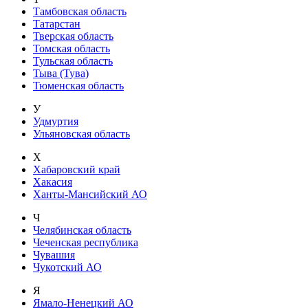
Тамбовская область
Татарстан
Тверская область
Томская область
Тульская область
Тыва (Тува)
Тюменская область
У
Удмуртия
Ульяновская область
Х
Хабаровский край
Хакасия
Ханты-Мансийский АО
Ч
Челябинская область
Чеченская республика
Чувашия
Чукотский АО
Я
Ямало-Ненецкий АО