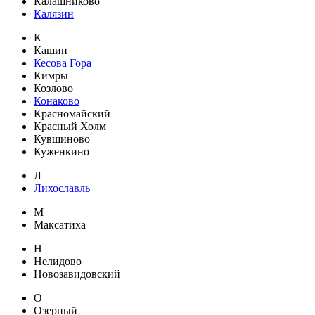
Калашниково
Калязин
К
Кашин
Кесова Гора
Кимры
Козлово
Конаково
Красномайский
Красный Холм
Кувшиново
Куженкино
Л
Лихославль
М
Максатиха
Н
Нелидово
Новозавидовский
О
Озерный