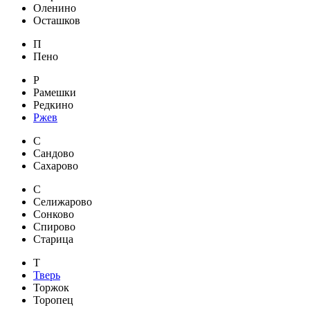
Оленино
Осташков
П
Пено
Р
Рамешки
Редкино
Ржев
С
Сандово
Сахарово
С
Селижарово
Сонково
Спирово
Старица
Т
Тверь
Торжок
Торопец