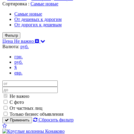
Сортировка :
Самые новые
Самые новые
От дешевых к дорогим
От дорогих к дешевым
Фильтр
Цена
Не важно
Валюта:
руб.
грн.
руб.
$
евр.
Не важно
С фото
От частных лиц
Только бизнес объявления
Сбросить фильтр
Применить