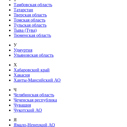
Тамбовская область
Татарстан
Тверская область
Томская область
Тульская область
Тыва (Тува)
Тюменская область
У
Удмуртия
Ульяновская область
Х
Хабаровский край
Хакасия
Ханты-Мансийский АО
Ч
Челябинская область
Чеченская республика
Чувашия
Чукотский АО
Я
Ямало-Ненецкий АО