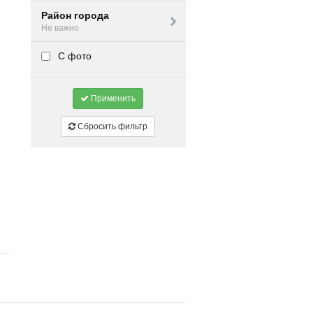
Район города
Не важно
С фото
Применить
Сбросить фильтр