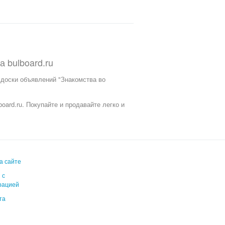
на
bulboard.ru
 доски объявлений "Знакомства во
oard.ru.
Покупайте и продавайте легко и
а сайте
 с
рацией
та