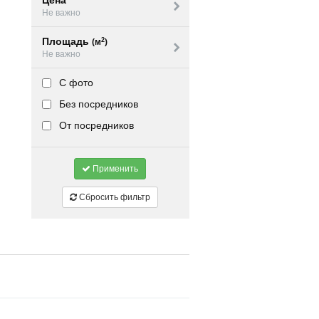
Цена
Не важно
Площадь
2
(м
)
Не важно
С фото
Без посредников
От посредников
Применить
Сбросить фильтр