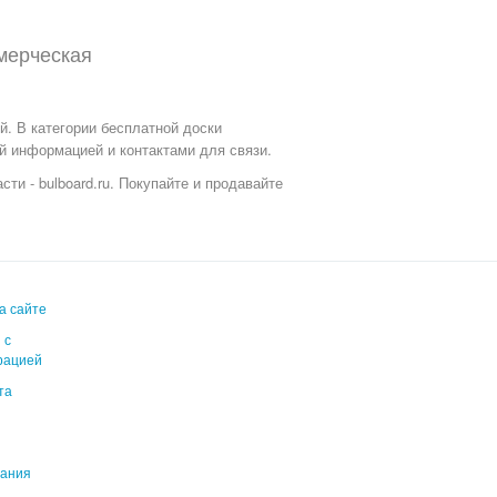
мерческая
. В категории бесплатной доски
й информацией и контактами для связи.
ти - bulboard.ru.
Покупайте и продавайте
а сайте
 с
рацией
та
вания