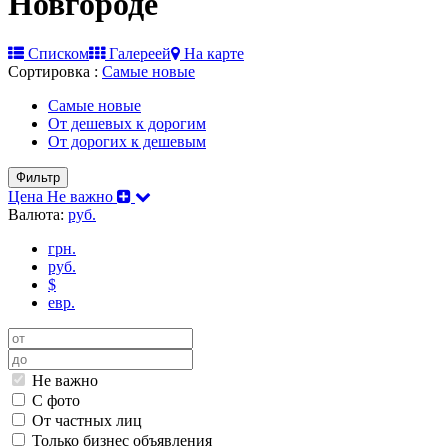
Новгороде
Списком
Галереей
На карте
Сортировка :
Самые новые
Самые новые
От дешевых к дорогим
От дорогих к дешевым
Фильтр
Цена
Не важно
Валюта:
руб.
грн.
руб.
$
евр.
Не важно
С фото
От частных лиц
Только бизнес объявления