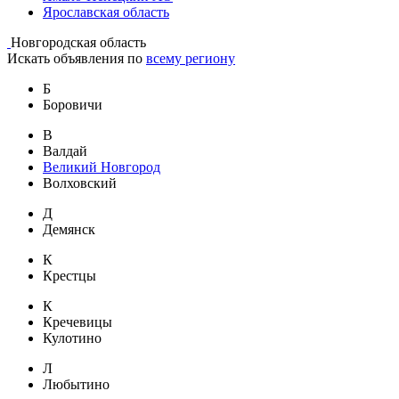
Ярославская область
Новгородская область
Искать объявления по
всему региону
Б
Боровичи
В
Валдай
Великий Новгород
Волховский
Д
Демянск
К
Крестцы
К
Кречевицы
Кулотино
Л
Любытино