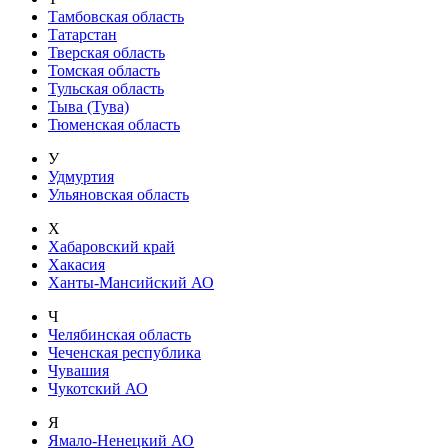
Тамбовская область
Татарстан
Тверская область
Томская область
Тульская область
Тыва (Тува)
Тюменская область
У
Удмуртия
Ульяновская область
Х
Хабаровский край
Хакасия
Ханты-Мансийский АО
Ч
Челябинская область
Чеченская республика
Чувашия
Чукотский АО
Я
Ямало-Ненецкий АО