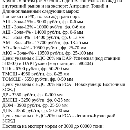
Крупным оптом (от 70 тонн - Один Вагон только по ж/д) на
внутренний рынок и на экспорт: Антрацит, Тощий и
Длиннопламенный следующих марок:
Поставка по РФ, только ж/д транспорт:
АШ - Зола-15% - 9000 руб/тн, фр. 0-6 мм
АШ - Зола-12% - 10000 руб/тн, фр. 0-6 мм
АШ - Зола-4% - 14000 руб/тн, фр. 0-6 мм
АС – Зола-4% - 14400 руб/тн, фр. 6-13 мм
АМ – Зола-4% - 17700 руб/тн, фр. 13-25 мм
АО - Зола-4% - 19500 руб/тн, фр. 25-70 мм
АКО – Зола-4% - 19500 руб/тн, фр. 25-100 мм
Цены указаны с НДС-20% на DAP-Успенская (код станции
510907) и DAP Гуково (код станции - 580404)
ТПК - 6300 руб/тн, фр. 50-200 мм
ТМСШ - 4950 руб/тн, фр. 0-25 мм
ТОМСШ - 5550 руб/тн, фр. 0-50 мм
Цены указаны с НДС-20% на FCA - Новокузнецк-Восточный
ЗСЖД
ДР - 3350 руб/тн, фр. 0-300 мм
ДМСШ - 3250 руб/тн, фр. 0-25 мм
ДОМ - 3900 руб/тн, фр. 25-50 мм
ДПК - 3850 руб/тн, фр. 50-200 мм
Цены указаны с НДС-20% на FCA - Ленинск-Кузнецкий
ЗСЖД
Поставка на экспорт морем от 3000 до 60000 тонн: