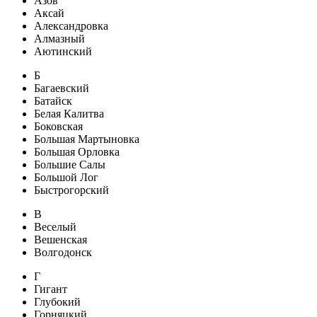
Азов
Аксай
Александровка
Алмазный
Аютинский
Б
Багаевский
Батайск
Белая Калитва
Боковская
Большая Мартыновка
Большая Орловка
Большие Салы
Большой Лог
Быстрогорский
В
Веселый
Вешенская
Волгодонск
Г
Гигант
Глубокий
Горняцкий