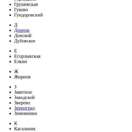
Грушевская
Гуково
Гундоровский
Д
Донецк
Донской
Дубовское
Е
Егорлыкская
Елкин
Ж
Жирнов
З
Заветное
Заводской
Зверево
Зерноград
Зимовники
К
Кагальник