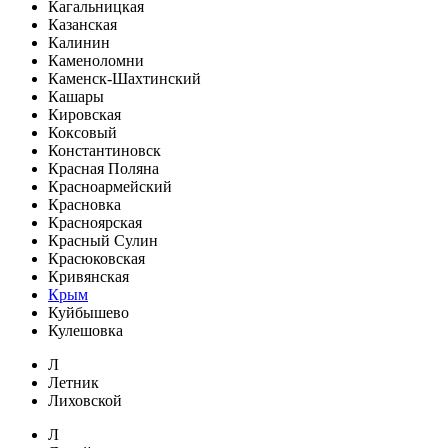
Кагальницкая
Казанская
Калинин
Каменоломни
Каменск-Шахтинский
Кашары
Кировская
Коксовый
Константиновск
Красная Поляна
Красноармейский
Красновка
Красноярская
Красный Сулин
Красюковская
Кривянская
Крым
Куйбышево
Кулешовка
Л
Летник
Лиховской
Л