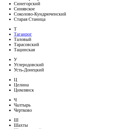
Синегорский
Синявское
Соколово-Кундрюченский
Старая Станица
Т
Таганрог
Таловый
Тарасовский
Тацинская
У
Углеродовский
Усть-Донецкий
Ц
Целина
Цимлянск
Ч
Чалтырь
Чертково
Ш
Шахты