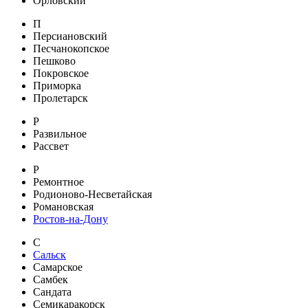
Орловский
П
Персиановский
Песчанокопское
Пешково
Покровское
Приморка
Пролетарск
Р
Развильное
Рассвет
Р
Ремонтное
Родионово-Несветайская
Романовская
Ростов-на-Дону
С
Сальск
Самарское
Самбек
Сандата
Семикаракорск