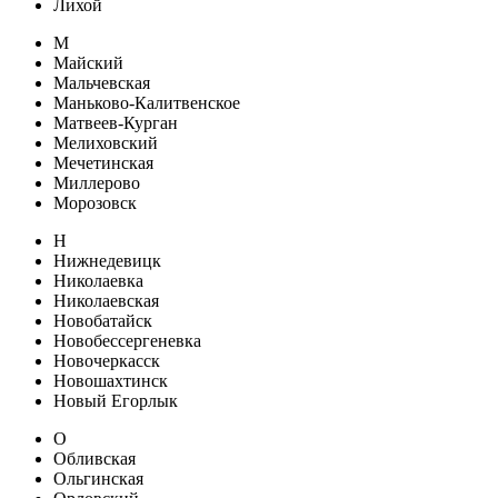
Лихой
М
Майский
Мальчевская
Маньково-Калитвенское
Матвеев-Курган
Мелиховский
Мечетинская
Миллерово
Морозовск
Н
Нижнедевицк
Николаевка
Николаевская
Новобатайск
Новобессергеневка
Новочеркасск
Новошахтинск
Новый Егорлык
О
Обливская
Ольгинская