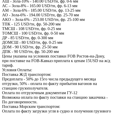
АШ - Зола-10% - 140.00 USD/тн, фр. 0-6 мм
АС – Зола-8% - 165.00 USD/тн, фр. 6-13 мм
АМ – Зола-6% - 185.00 USD/тн, фр. 13-25 мм
АО - Зола-6% - 194.00 USD/тн, фр. 25-70 мм
АКО – Зола-6% - 253.00 USD/тн, фр. 25-100 мм
ТПК - 125 USD/тн, фр. 50-200 мм
ТМСШ - 108 USD/тн, фр. 0-25 мм
ТОМСШ - 100 USD/тн, фр. 0-50 мм
ДР - 85 USD/тн, фр. 0-300 мм
ДОМСШ - 80 USD/тн, фр. 0-25 мм
ДОМ - 90 USD/тн, фр. 25-50 мм
ДПК - 90 USD/тн, фр. 50-200 мм
Цены указаны на условиях поставки FOB Ростов-на-Дону,
при поставке на FOB-Кавказ приплата к ценам 15USD на ж/д
тариф.
Условия Оплаты:
Поставка Ж/Д транспортом:
Предоплата - 50% до 15го числа предыдущего месяца
отгрузки, 50% - оплата по факту прибытия вагонов на
станцию грузополучателя.
Оплата по отгрузочным документам ГУ-12
Возможна оплата по факту поставки на станцию заказчика -
По договоренности.
Поставка Морским транспортом:
Оплата по факту загрузки угля в судно и получения грузового