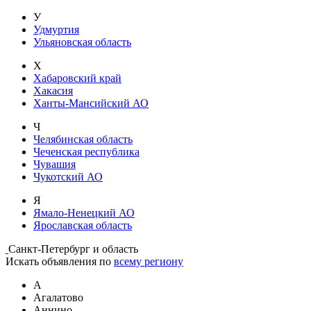
У
Удмуртия
Ульяновская область
Х
Хабаровский край
Хакасия
Ханты-Мансийский АО
Ч
Челябинская область
Чеченская республика
Чувашия
Чукотский АО
Я
Ямало-Ненецкий АО
Ярославская область
Санкт-Петербург и область
Искать объявления по
всему региону
А
Агалатово
Аннино