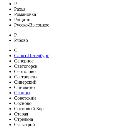
Р
Рахья
Романовка
Рощино
Русско-Высоцкое
Р
Рябово
С
Санкт-Петербург
Саперное
Светогорск
Сертолово
Сестрорецк
Сиверский
Синявино
Сланцы
Советский
Сосново
Сосновый Бор
Старая
Стрельна
Сясьстрой