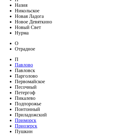
Назия
Никольское
Новая Ладога
Новое Девяткино
Новый Свет
Нурма
О
Отрадное
П
Павлово
Павловск
Парголово
Первомайское
Песочный
Петергоф
Пикалево
Подпорожье
Понтонный
Приладожский
Приморск
Приозерск
Пушкин