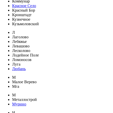
Коммунар
Красное Село
Красный Бор
Кронштадт
Кузнечное
Кузьмоловский
Л
Лаголово
Лебяжье
Левашово
Лесколово
Лодейное Поле
Ломоносов
Луга
Любань
М
Малое Верево
Мга
М
Металлострой
Мурино
Н