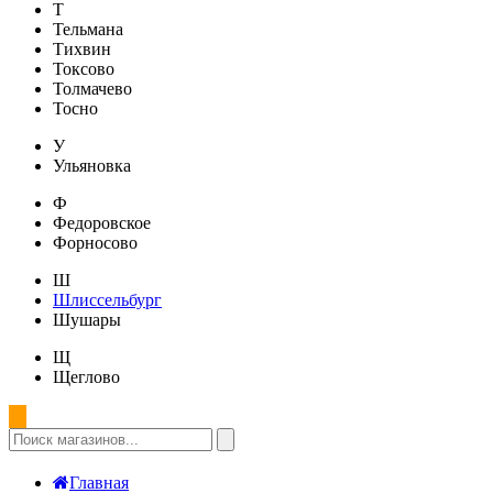
Т
Тельмана
Тихвин
Токсово
Толмачево
Тосно
У
Ульяновка
Ф
Федоровское
Форносово
Ш
Шлиссельбург
Шушары
Щ
Щеглово
Главная