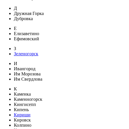
Д
Дружная Горка
Дубровка
Е
Елизаветино
Ефимовский
З
Зеленогорск
И
Ивангород
Им Морозова
Им Свердлова
К
Каменка
Каменногорск
Кингисепп
Кипень
Кириши
Кировск
Колпино