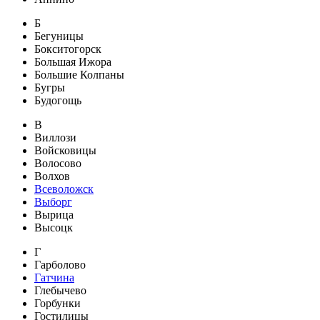
Б
Бегуницы
Бокситогорск
Большая Ижора
Большие Колпаны
Бугры
Будогощь
В
Виллози
Войсковицы
Волосово
Волхов
Всеволожск
Выборг
Вырица
Высоцк
Г
Гарболово
Гатчина
Глебычево
Горбунки
Гостилицы