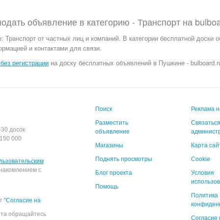
подать объявление в категорию -
Транспорт
на
bulboa
е:
Транспорт от частных лиц и компаний. В категории бесплатной доски 
ормацией и контактами для связи.
без регистрации
на доску бесплатных объявлений в Пушкине - bulboard.r
Поиск
Реклама н
Разместить
Связаться
-30 досок
объявление
админист
150 000
Магазины
Карта сай
Поднять просмотры
Cookie
льзовательским
накомлением с
Блог проекта
Условия
использо
Помощь
Политика
ёт
"Согласие на
конфиден
йта обращайтесь
Согласие 