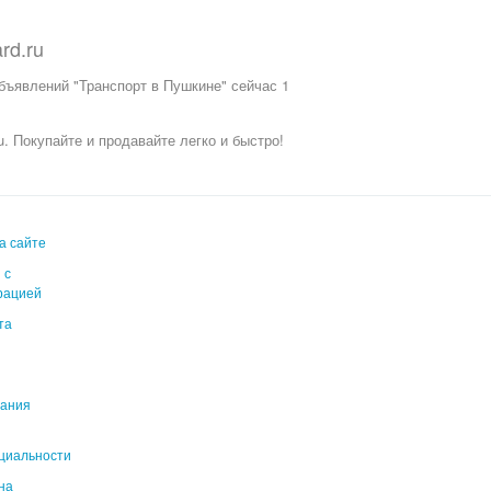
rd.ru
объявлений "Транспорт в Пушкине" сейчас 1
u.
Покупайте и продавайте легко и быстро!
а сайте
 с
рацией
та
вания
циальности
на