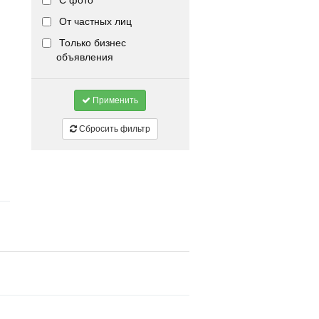
С фото
От частных лиц
Только бизнес
объявления
Применить
Сбросить фильтр