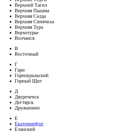
Верхний Тагил
Верхняя Пышма
Верхняя Салда
Верхняя Синячиха
Верхняя Тура
Верхотурье
Волчанск
В
Восточный
Г
Гари
Горноуральский
Горный Щит
Д
Двуреченск
Дегтярск
Дружинино
Е
Екатеринбург
Еланский