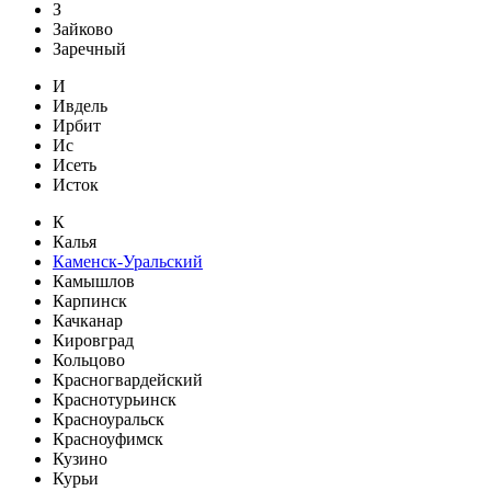
З
Зайково
Заречный
И
Ивдель
Ирбит
Ис
Исеть
Исток
К
Калья
Каменск-Уральский
Камышлов
Карпинск
Качканар
Кировград
Кольцово
Красногвардейский
Краснотурьинск
Красноуральск
Красноуфимск
Кузино
Курьи