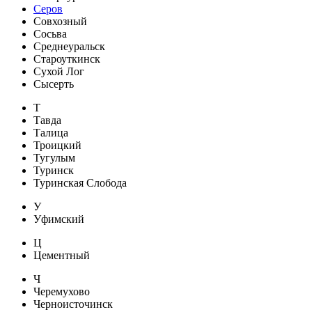
Серов
Совхозный
Сосьва
Среднеуральск
Староуткинск
Сухой Лог
Сысерть
Т
Тавда
Талица
Троицкий
Тугулым
Туринск
Туринская Слобода
У
Уфимский
Ц
Цементный
Ч
Черемухово
Черноисточинск