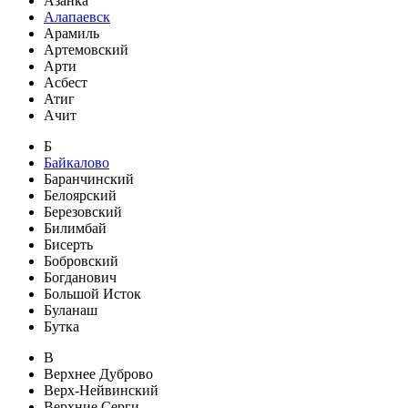
Азанка
Алапаевск
Арамиль
Артемовский
Арти
Асбест
Атиг
Ачит
Б
Байкалово
Баранчинский
Белоярский
Березовский
Билимбай
Бисерть
Бобровский
Богданович
Большой Исток
Буланаш
Бутка
В
Верхнее Дуброво
Верх-Нейвинский
Верхние Серги