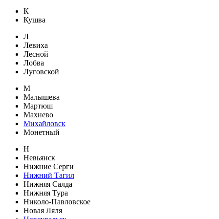
К
Кушва
Л
Левиха
Лесной
Лобва
Луговской
М
Малышева
Мартюш
Махнево
Михайловск
Монетный
Н
Невьянск
Нижние Серги
Нижний Тагил
Нижняя Салда
Нижняя Тура
Николо-Павловское
Новая Ляля