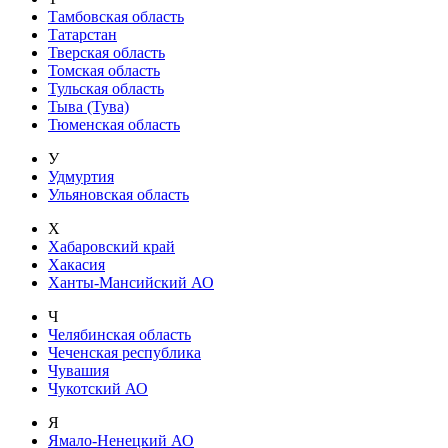
Тамбовская область
Татарстан
Тверская область
Томская область
Тульская область
Тыва (Тува)
Тюменская область
У
Удмуртия
Ульяновская область
Х
Хабаровский край
Хакасия
Ханты-Мансийский АО
Ч
Челябинская область
Чеченская республика
Чувашия
Чукотский АО
Я
Ямало-Ненецкий АО