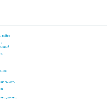
а сайте
 с
рацией
та
вания
циальности
на
ьных данных