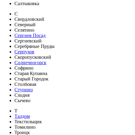
Салтыковка
С
Свердловский
Северный
Селятино
Сергиев Посад
Сергиевский
Серебряные Пруды
Серпухов
Скоропусковский
Солнечногорск
Софрино
Старая Купавна
Старый Городок
Столбовая
Ступино
Сходня
Сычево
Т
Талдом
Текстильщик
Томилино
Троицк