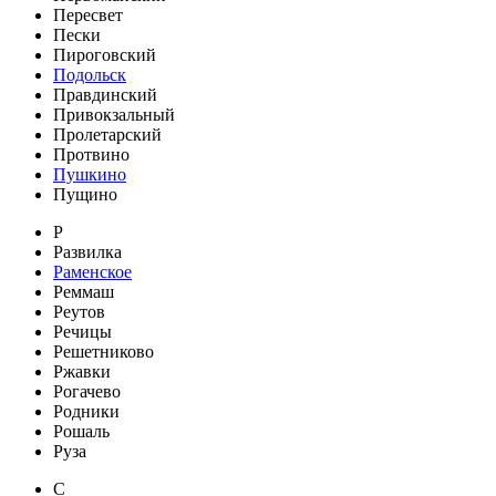
Пересвет
Пески
Пироговский
Подольск
Правдинский
Привокзальный
Пролетарский
Протвино
Пушкино
Пущино
Р
Развилка
Раменское
Реммаш
Реутов
Речицы
Решетниково
Ржавки
Рогачево
Родники
Рошаль
Руза
С