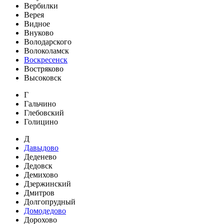
Вербилки
Верея
Видное
Внуково
Володарского
Волоколамск
Воскресенск
Востряково
Высоковск
Г
Гальчино
Глебовский
Голицино
Д
Давыдово
Деденево
Дедовск
Демихово
Дзержинский
Дмитров
Долгопрудный
Домодедово
Дорохово