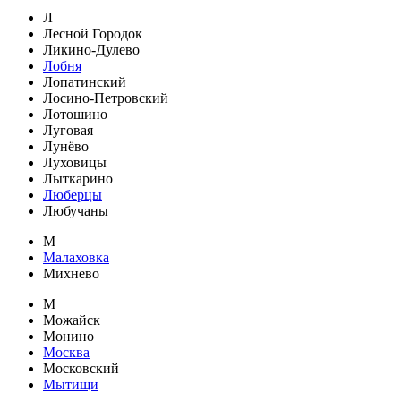
Л
Лесной Городок
Ликино-Дулево
Лобня
Лопатинский
Лосино-Петровский
Лотошино
Луговая
Лунёво
Луховицы
Лыткарино
Люберцы
Любучаны
М
Малаховка
Михнево
М
Можайск
Монино
Москва
Московский
Мытищи