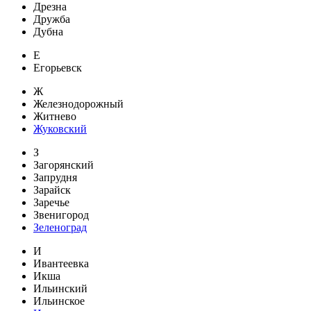
Дрезна
Дружба
Дубна
Е
Егорьевск
Ж
Железнодорожный
Житнево
Жуковский
З
Загорянский
Запрудня
Зарайск
Заречье
Звенигород
Зеленоград
И
Ивантеевка
Икша
Ильинский
Ильинское