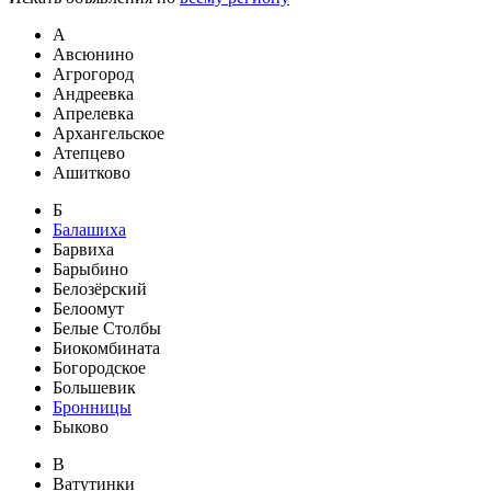
А
Авсюнино
Агрогород
Андреевка
Апрелевка
Архангельское
Атепцево
Ашитково
Б
Балашиха
Барвиха
Барыбино
Белозёрский
Белоомут
Белые Столбы
Биокомбината
Богородское
Большевик
Бронницы
Быково
В
Ватутинки