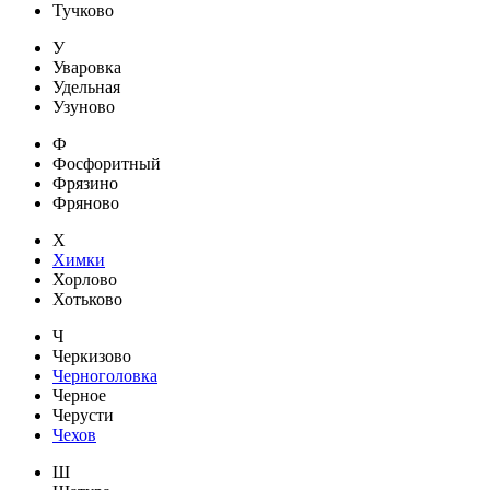
Тучково
У
Уваровка
Удельная
Узуново
Ф
Фосфоритный
Фрязино
Фряново
Х
Химки
Хорлово
Хотьково
Ч
Черкизово
Черноголовка
Черное
Черусти
Чехов
Ш