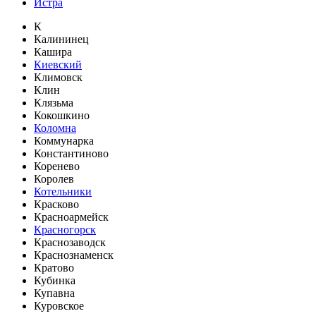
Истра
К
Калининец
Кашира
Киевский
Климовск
Клин
Клязьма
Кокошкино
Коломна
Коммунарка
Константиново
Коренево
Королев
Котельники
Красково
Красноармейск
Красногорск
Краснозаводск
Краснознаменск
Кратово
Кубинка
Купавна
Куровское