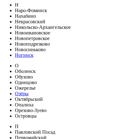
Н
Наро-Фоминск
Нахабино
Некрасовский
Никольско-Архангельское
Новоивановское
Новопетровское
Новоподрезково
Новосиньково
Ногинск
О
Оболенск
Обухово
Одинцово
Ожерелье
Озёры
Октябрьский
Опалиха
Орехово-Зуево
Островцы
П
Павловский Посад
Первомайский