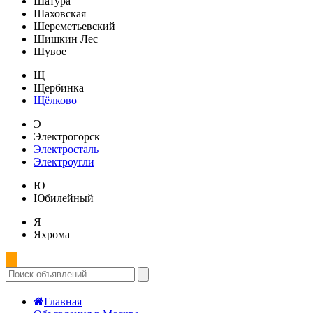
Шатура
Шаховская
Шереметьевский
Шишкин Лес
Шувое
Щ
Щербинка
Щёлково
Э
Электрогорск
Электросталь
Электроугли
Ю
Юбилейный
Я
Яхрома
Главная