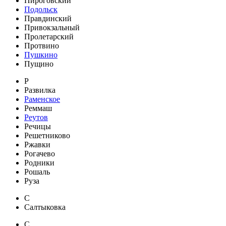
Пироговский
Подольск
Правдинский
Привокзальный
Пролетарский
Протвино
Пушкино
Пущино
Р
Развилка
Раменское
Реммаш
Реутов
Речицы
Решетниково
Ржавки
Рогачево
Родники
Рошаль
Руза
С
Салтыковка
С