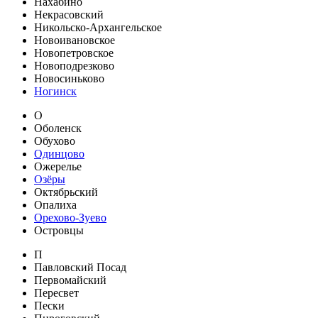
Нахабино
Некрасовский
Никольско-Архангельское
Новоивановское
Новопетровское
Новоподрезково
Новосиньково
Ногинск
О
Оболенск
Обухово
Одинцово
Ожерелье
Озёры
Октябрьский
Опалиха
Орехово-Зуево
Островцы
П
Павловский Посад
Первомайский
Пересвет
Пески