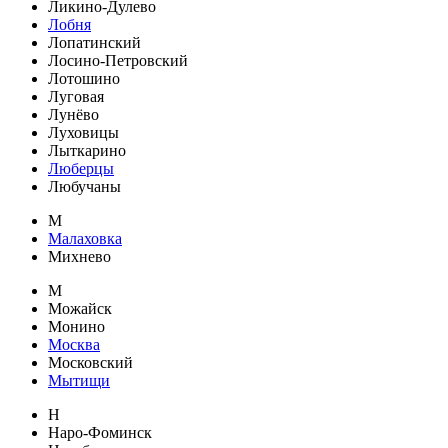
Ликино-Дулево
Лобня
Лопатинский
Лосино-Петровский
Лотошино
Луговая
Лунёво
Луховицы
Лыткарино
Люберцы
Любучаны
М
Малаховка
Михнево
М
Можайск
Монино
Москва
Московский
Мытищи
Н
Наро-Фоминск