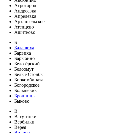
Авсюнино
Агрогород
Андреевка
Апрелевка
Архангельское
Атепцево
Ашитково
Б
Балашиха
Барвиха
Барыбино
Белозёрский
Белоомут
Белые Столбы
Биокомбината
Богородское
Большевик
Бронницы
Быково
В
Ватутинки
Вербилки
Верея
Видное