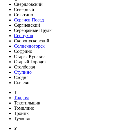
Свердловский
Северный
Селятино
Сергиев Посад
Сергиевский
Серебряные Пруды
Серпухов
Скоропусковский
Солнечногорск
Софрино
Старая Купавна
Старый Городок
Столбовая
Ступино
Сходня
Сычево
Т
Талдом
Текстильщик
Томилино
Троицк
Тучково
У