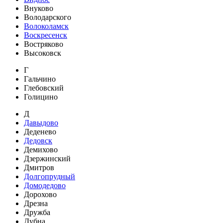
Внуково
Володарского
Волоколамск
Воскресенск
Востряково
Высоковск
Г
Гальчино
Глебовский
Голицино
Д
Давыдово
Деденево
Дедовск
Демихово
Дзержинский
Дмитров
Долгопрудный
Домодедово
Дорохово
Дрезна
Дружба
Дубна