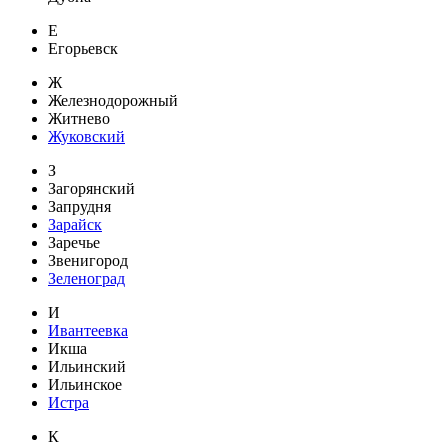
Е
Егорьевск
Ж
Железнодорожный
Житнево
Жуковский
З
Загорянский
Запрудня
Зарайск
Заречье
Звенигород
Зеленоград
И
Ивантеевка
Икша
Ильинский
Ильинское
Истра
К