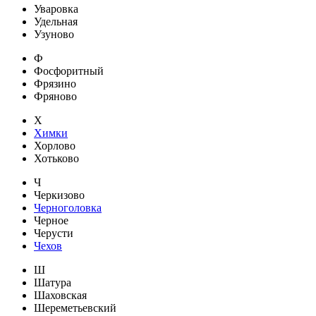
Уваровка
Удельная
Узуново
Ф
Фосфоритный
Фрязино
Фряново
Х
Химки
Хорлово
Хотьково
Ч
Черкизово
Черноголовка
Черное
Черусти
Чехов
Ш
Шатура
Шаховская
Шереметьевский