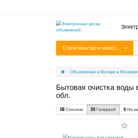
Элект
Строительство и материалы для ремонта
Объявления в Москве и Московск
Бытовая очистка воды 
обл.
Списком
Галереей
На к