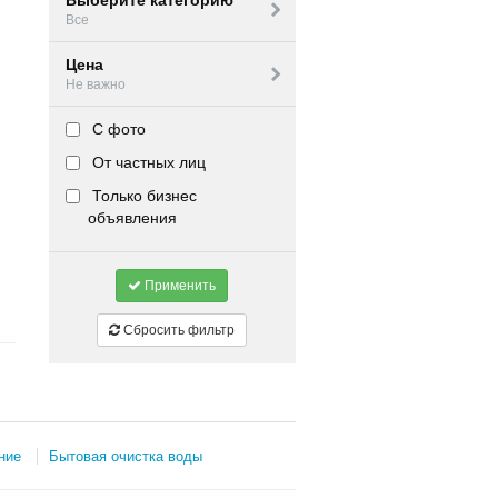
Выберите категорию
Все
Цена
Не важно
С фото
От частных лиц
Только бизнес
объявления
Применить
Сбросить фильтр
ние
Бытовая очистка воды