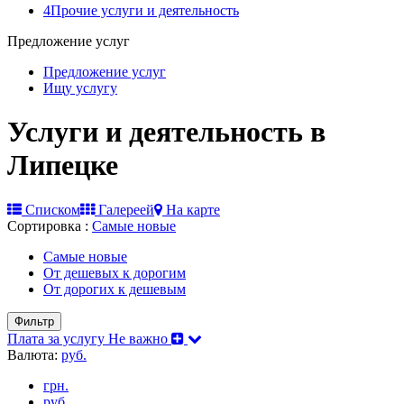
4
Прочие услуги и деятельность
Предложение услуг
Предложение услуг
Ищу услугу
Услуги и деятельность в
Липецке
Списком
Галереей
На карте
Сортировка :
Самые новые
Самые новые
От дешевых к дорогим
От дорогих к дешевым
Фильтр
Плата за услугу
Не важно
Валюта:
руб.
грн.
руб.