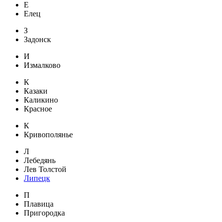
Е
Елец
З
Задонск
И
Измалково
К
Казаки
Каликино
Красное
К
Кривополянье
Л
Лебедянь
Лев Толстой
Липецк
П
Плавица
Пригородка