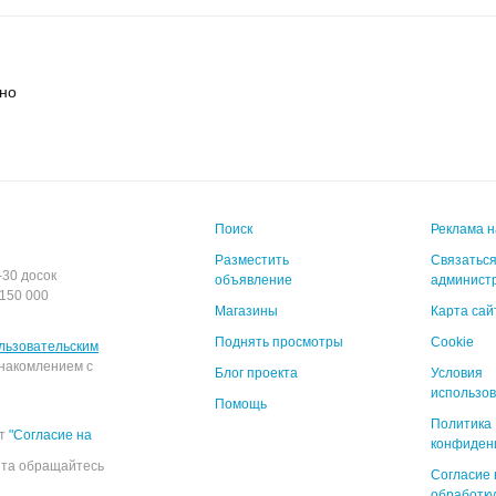
ино
Поиск
Реклама н
Разместить
Связаться
-30 досок
объявление
админист
150 000
Магазины
Карта сай
Поднять просмотры
Cookie
льзовательским
накомлением с
Блог проекта
Условия
использо
Помощь
Политика
ёт
"Согласие на
конфиден
йта обращайтесь
Согласие 
обработку