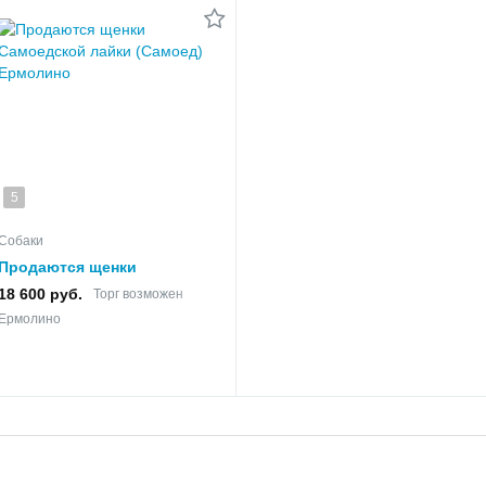
5
Собаки
Продаются щенки
Самоедской лайки
18 600 руб.
Торг возможен
(Самоед)
Ермолино