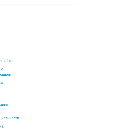
а сайте
 с
рацией
та
вания
циальности
на