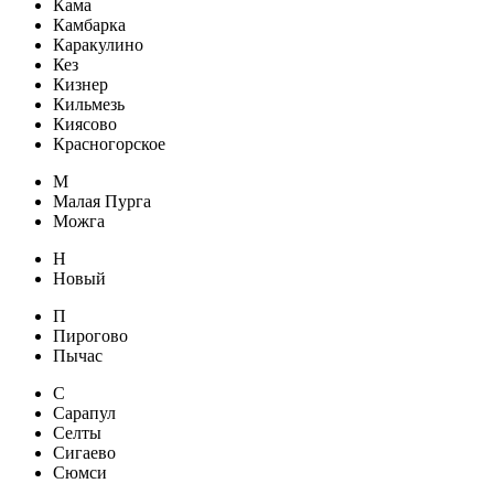
Кама
Камбарка
Каракулино
Кез
Кизнер
Кильмезь
Киясово
Красногорское
М
Малая Пурга
Можга
Н
Новый
П
Пирогово
Пычас
С
Сарапул
Селты
Сигаево
Сюмси