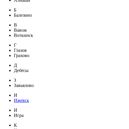
Алнаши
Б
Балезино
В
Вавож
Воткинск
Г
Глазов
Грахово
Д
Дебёсы
З
Завьялово
И
Ижевск
И
Игра
К