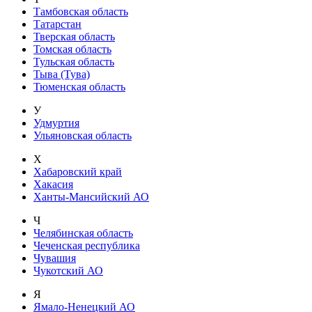
Тамбовская область
Татарстан
Тверская область
Томская область
Тульская область
Тыва (Тува)
Тюменская область
У
Удмуртия
Ульяновская область
Х
Хабаровский край
Хакасия
Ханты-Мансийский АО
Ч
Челябинская область
Чеченская республика
Чувашия
Чукотский АО
Я
Ямало-Ненецкий АО