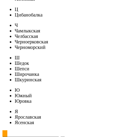
Ц
Цибанобалка
Ч
Чамлыкская
Челбасская
Черноерковская
Черноморский
Ш
Шедок
Шепси
Широчанка
Шкуринская
Ю
Южный
Юровка
Я
Ярославская
Ясенская