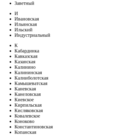
Заветный
И
Ивановская
Ильинская
Ильский
Индустриальный
К
Кабардинка
Кавказская
Казанская
Калинино
Калининская
Калниболотская
Камышеватская
Каневская
Канеловская
Киевское
Кирпильская
Кисляковская
Ковалевское
Коноково
Константиновская
Копанская