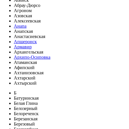
Абинск
Абрау-Дюрсо
Агроном
Азовская
Алексеевская
Анапа
Анапская
Анастасиевская
Апшеронск
Армавир
Архангельская
Архипо-Осиповка
Атаманская
Афипский
Ахтанизовская
Ахтарский
Ахтырский
Б
Батуринская
Белая Глина
Белозерный
Белореченск
Березанская
Березовый