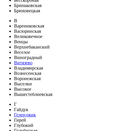
Бесскорбная
Бриньковская
Брюховецкая
В
Варениковская
Васюринская
Великовечное
Венцы
Верхнебаканский
Веселое
Виноградный
Витязево
Владимирская
Вознесенская
Воронежская
Выселки
Высокое
Вышестеблиевская
Г
Гайдук
Геленджик
Гирей
Глубокий
Голубицкая