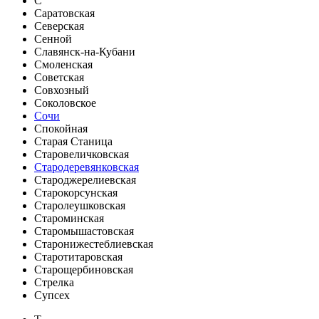
С
Саратовская
Северская
Сенной
Славянск-на-Кубани
Смоленская
Советская
Совхозный
Соколовское
Сочи
Спокойная
Старая Станица
Старовеличковская
Стародеревянковская
Староджерелиевская
Старокорсунская
Старолеушковская
Староминская
Старомышастовская
Старонижестеблиевская
Старотитаровская
Старощербиновская
Стрелка
Супсех