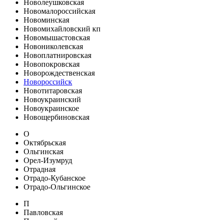
Новолеушковская
Новомалороссийская
Новоминская
Новомихайловский кп
Новомышастовская
Новониколевская
Новоплатнировская
Новопокровская
Новорождественская
Новороссийск
Новотитаровская
Новоукраинский
Новоукраинское
Новощербиновская
О
Октябрьская
Ольгинская
Орел-Изумруд
Отрадная
Отрадо-Кубанское
Отрадо-Ольгинское
П
Павловская