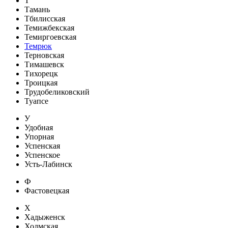
Т
Тамань
Тбилисская
Темижбекская
Темиргоевская
Темрюк
Терновская
Тимашевск
Тихорецк
Троицкая
Трудобеликовский
Туапсе
У
Удобная
Упорная
Успенская
Успенское
Усть-Лабинск
Ф
Фастовецкая
Х
Хадыженск
Холмская