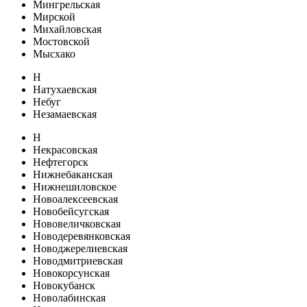
Мингрельская
Мирской
Михайловская
Мостовской
Мысхако
Н
Натухаевская
Небуг
Незамаевская
Н
Некрасовская
Нефтегорск
Нижнебаканская
Нижнешиловское
Новоалексеевская
Новобейсугская
Нововеличковская
Новодеревянковская
Новоджерелиевская
Новодмитриевская
Новокорсунская
Новокубанск
Новолабинская