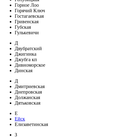
Горное Лоо
Горячий Ключ
Гостагаевская
Гривенская
Губская
Гулькевичи
Д
Двубратский
Джигинка
Джубга кп
Дивноморское
Динская
Д
Дмитриевская
Днепровская
Должанская
Дятьковская
Е
Ейск
Елизаветинская
З