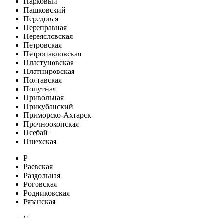
Парковый
Пашковский
Передовая
Переправная
Переясловская
Петровская
Петропавловская
Пластуновская
Платнировская
Полтавская
Попутная
Привольная
Прикубанский
Приморско-Ахтарск
Прочноокопская
Псебай
Пшехская
Р
Раевская
Раздольная
Роговская
Родниковская
Рязанская