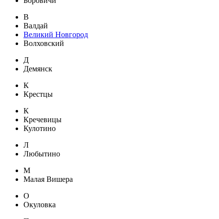
Боровичи
В
Валдай
Великий Новгород
Волховский
Д
Демянск
К
Крестцы
К
Кречевицы
Кулотино
Л
Любытино
М
Малая Вишера
О
Окуловка