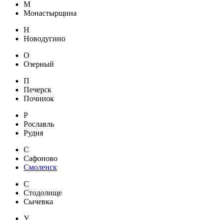
М
Монастырщина
Н
Новодугино
О
Озерный
П
Печерск
Починок
Р
Рославль
Рудня
С
Сафоново
Смоленск
С
Стодолище
Сычевка
У