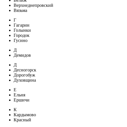
Велиж
Верхнеднепровский
Вязьма
Г
Гагарин
Голынки
Городок
Гусино
Д
Демидов
Д
Десногорск
Дорогобуж
Духовщина
Е
Ельня
Ершичи
К
Кардымово
Красный