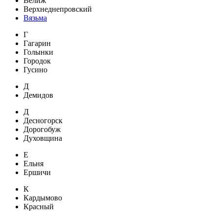
Велиж
Верхнеднепровский
Вязьма
Г
Гагарин
Голынки
Городок
Гусино
Д
Демидов
Д
Десногорск
Дорогобуж
Духовщина
Е
Ельня
Ершичи
К
Кардымово
Красный