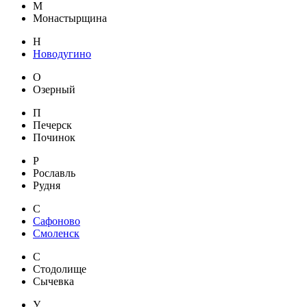
М
Монастырщина
Н
Новодугино
О
Озерный
П
Печерск
Починок
Р
Рославль
Рудня
С
Сафоново
Смоленск
С
Стодолище
Сычевка
У