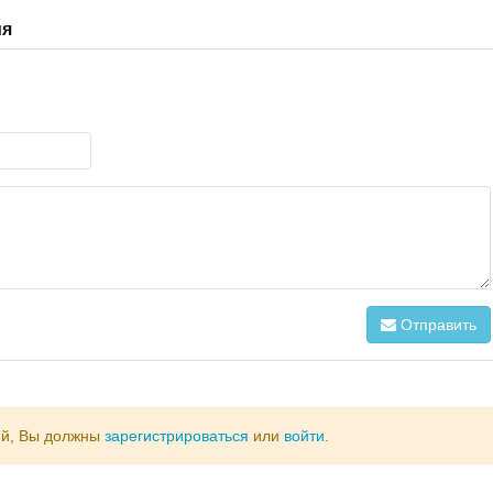
ия
Отправить
ий, Вы должны
зарегистрироваться
или
войти
.