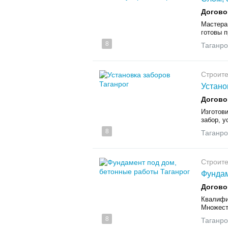
Догово
Мастера
готовы п
8
Таганро
Строите
Устано
Догово
Изготов
забор, у
8
Таганро
Строите
Фундам
Догово
Квалифи
Множест
8
Таганро