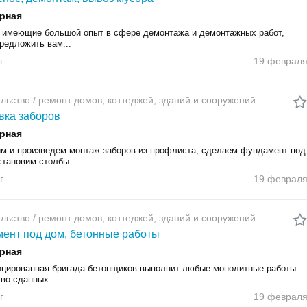
рная
 имеющие большой опыт в сфере демонтажа и демонтажных работ,
редложить вам...
г
19 феврал
льство / ремонт домов, коттеджей, зданий и сооружений
вка заборов
рная
им и произведем монтаж заборов из профлиста, сделаем фундамент под
становим столбы...
г
19 феврал
льство / ремонт домов, коттеджей, зданий и сооружений
ент под дом, бетонные работы
рная
цированная бригада бетонщиков выполнит любые монолитные работы.
во сданных...
г
19 феврал