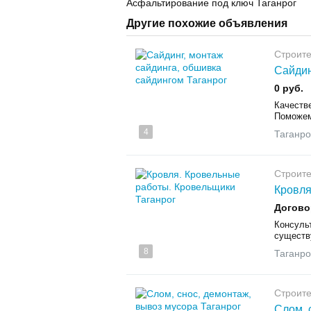
Асфальтирование под ключ Таганрог
Другие похожие объявления
Строите
Сайдин
0 руб.
Качеств
Поможем 
4
Таганро
Строите
Кровля
Догово
Консуль
существ
8
Таганро
Строите
Слом, 