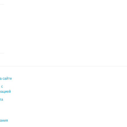
я
а сайте
 с
рацией
та
вания