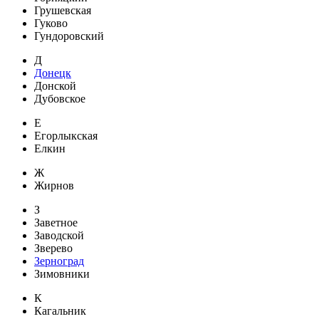
Грушевская
Гуково
Гундоровский
Д
Донецк
Донской
Дубовское
Е
Егорлыкская
Елкин
Ж
Жирнов
З
Заветное
Заводской
Зверево
Зерноград
Зимовники
К
Кагальник