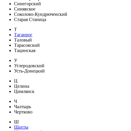
Синегорский
Синявское
Соколово-Кундрюченский
Старая Станица
Т
Таганрог
Таловый
Тарасовский
Тацинская
У
Углеродовский
Усть-Донецкий
Ц
Целина
Цимлянск
Ч
Чалтырь
Чертково
Ш
Шахты