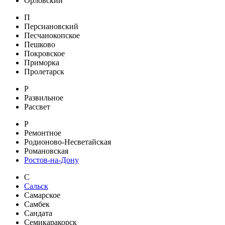
Орловский
П
Персиановский
Песчанокопское
Пешково
Покровское
Приморка
Пролетарск
Р
Развильное
Рассвет
Р
Ремонтное
Родионово-Несветайская
Романовская
Ростов-на-Дону
С
Сальск
Самарское
Самбек
Сандата
Семикаракорск