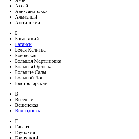
Азов
Аксай
Александровка
Алмазный
Аютинский
Б
Багаевский
Батайск
Белая Калитва
Боковская
Большая Мартыновка
Большая Орловка
Большие Салы
Большой Лог
Быстрогорский
В
Веселый
Вешенская
Волгодонск
Г
Гигант
Глубокий
Горняцкий