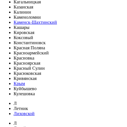
Кагальницкая
Казанская
Калинин
Каменоломни
Каменск-Шахтинский
Кашары
Кировская
Коксовый
Константиновск
Красная Поляна
Красноармейский
Красновка
Красноярская
Красный Сулин
Красюковская
Кривянская
Крым
Куйбышево
Кулешовка
Л
Летник
Лиховской
Л