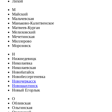
Лихой
М
Майский
Мальчевская
Маньково-Калитвенское
Матвеев-Курган
Мелиховский
Мечетинская
Миллерово
Морозовск
Н
Нижнедевицк
Николаевка
Николаевская
Новобатайск
Новобессергеневка
Новочеркасск
Новошахтинск
Новый Егорлык
О
Обливская
Ольгинская