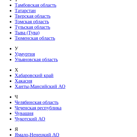
Тамбовская область
Татарстан
Тверская область
Томская область
Тульская область
Тыва (Тува)
Тюменская область
У
Удмуртия
Ульяновская область
Х
Хабаровский край
Хакасия
Ханты-Мансийский АО
Ч
Челябинская область
Чеченская республика
Чувашия
Чукотский АО
Я
Ямало-Ненецкий АО