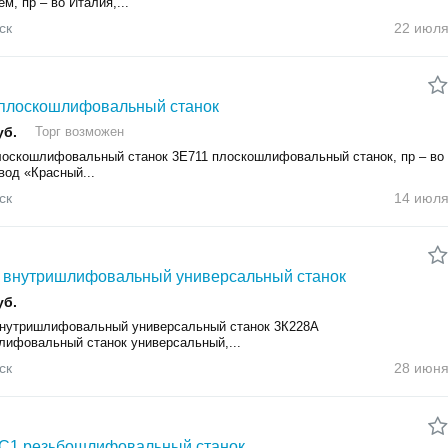
м, пр – во Италия,...
ск
22 июл
плоскошлифовальный станок
уб.
Торг возможен
лоскошлифовальный станок 3Е711 плоскошлифовальный станок, пр – во
вод «Красный...
ск
14 июл
 внутришлифовальный универсальный станок
уб.
внутришлифовальный универсальный станок 3К228А
лифовальный станок универсальный,...
ск
28 июн
С1 резьбошлифовальный станок