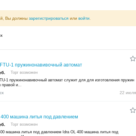
ий, Вы должны
зарегистрироваться
или
войти
.
ск
 FTU-1 пружинонавивочный автомат
уб.
Торг возможен
FTU-1 пружинонавивочный автомат служит для для изготовления пружин
 правой и...
ск
22 июл
L 400 машина литья под давлением
уб.
Торг возможен
400 машина литья под давлением Idra OL 400 машина литья под