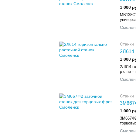
1 000 р
МВ138С1
универса
Смолен
Станки
2Л614 
1 000 р
2Л614 го
р с пр – 
Смолен
Станки
3М667Ф
1 000 р
3М667Ф2
торцовых
Смолен