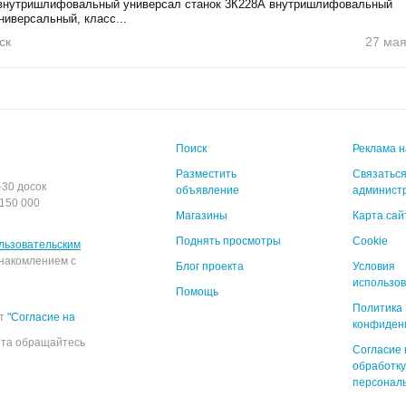
внутришлифовальный универсал станок 3К228А внутришлифовальный
ниверсальный, класс...
ск
27 ма
Поиск
Реклама н
Разместить
Связаться
-30 досок
объявление
админист
150 000
Магазины
Карта сай
Поднять просмотры
Cookie
льзовательским
накомлением с
Блог проекта
Условия
использо
Помощь
Политика
ёт
"Согласие на
конфиден
йта обращайтесь
Согласие 
обработку
персонал