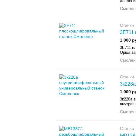
давление
Смолен
Станки
3Е711 
1 000 р
3Е711 п
Орша за
Смолен
Станки
3к228а
1 000 р
3к228а 
внутриш
Смолен
Станки
МВ138