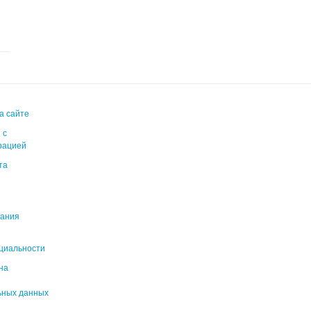
я
а сайте
 с
рацией
та
вания
циальности
на
ьных данных