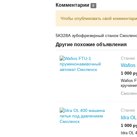
Комментарии
0
Чтобы опубликовать свой комментар
5К328А зубофрезерный станок Смолен
Другие похожие объявления
Станки
Wafios
1 000 р
Wafios 
кручения
Смолен
Станки
Idra O
1 000 р
Idra OL 