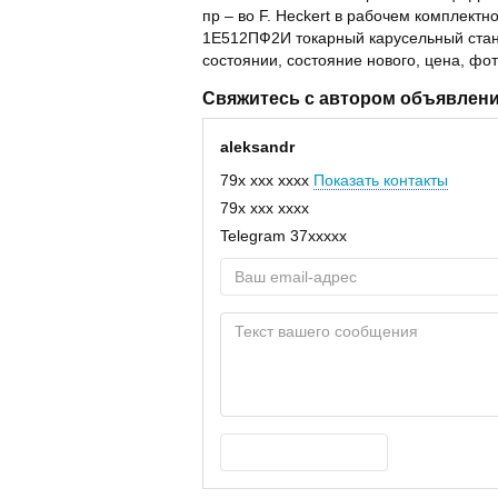
пр – во F. Heckert в рабочем комплектно
1Е512ПФ2И токарный карусельный станок
состоянии, состояние нового, цена, фот
Свяжитесь с автором объявлен
aleksandr
79x xxx xxxx
Показать контакты
79x xxx xxxx
Telegram
37xxxxx