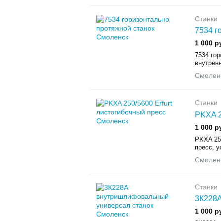
Станки
7534 г
1 000 р
7534 гор
внутренн
Смолен
Станки
PKXA 2
1 000 р
PKXA 250
пресс, у
Смолен
Станки
3К228А
1 000 р