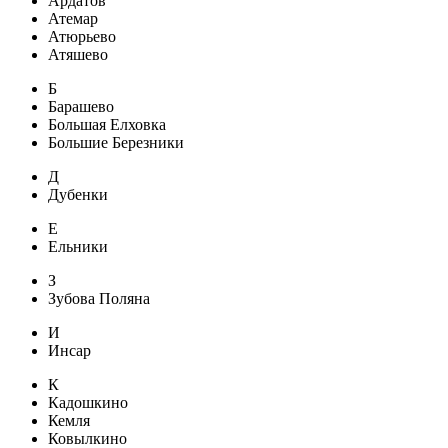
Ардатов
Атемар
Атюрьево
Атяшево
Б
Барашево
Большая Елховка
Большие Березники
Д
Дубенки
Е
Ельники
З
Зубова Поляна
И
Инсар
К
Кадошкино
Кемля
Ковылкино