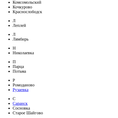
Комсомольский
Кочкурово
Краснослободск
Л
Леплей
Л
Лямбирь
Н
Николаевка
П
Парца
Потьма
Р
Ромоданово
Рузаевка
С
Саранск
Сосновка
Старое Шайгово