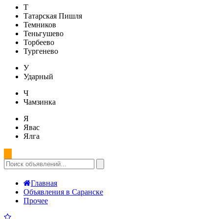
Т
Татарская Пишля
Темников
Теньгушево
Торбеево
Тургенево
У
Ударный
Ч
Чамзинка
Я
Явас
Ялга
Главная
Объявления в Саранске
Прочее