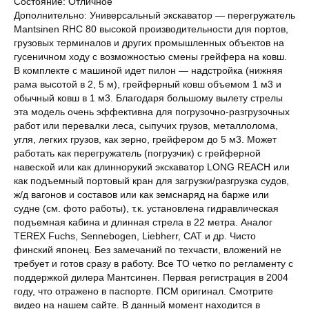
Состояние: Отличное
Дополнительно: Универсальный экскаватор — перегружатель
Mantsinen RHC 80 высокой производительности для портов,
грузовых терминалов и других промышленных объектов на
гусеничном ходу с возможностью смены грейфера на ковш.
В комплекте с машиной идет пилон — надстройка (нижняя
рама высотой в 2, 5 м), грейферный ковш объемом 1 м3 и
обычный ковш в 1 м3. Благодаря большому вылету стрелы
эта модель очень эффективна для погрузочно-разгрузочных
работ или перевалки леса, сыпучих грузов, металлолома,
угля, легких грузов, как зерно, грейфером до 5 м3. Может
работать как перегружатель (погрузчик) с грейферной
навеской или как длиннорукий экскаватор LONG REACH или
как подъемный портовый кран для загрузки/разгрузка судов,
ж/д вагонов и составов или как земснаряд на барже или
судне (см. фото работы), т.к. установлена гидравлическая
подъемная кабина и длинная стрела в 22 метра. Аналог
TEREX Fuchs, Sennebogen, Liebherr, CAT и др. Чисто
финский японец. Без замечаний по техчасти, вложений не
требует и готов сразу в работу. Все ТО четко по регламенту с
поддержкой дилера Мантсинен. Первая регистрация в 2004
году, что отражено в паспорте. ПСМ оригинал. Смотрите
видео на нашем сайте. В данный момент находится в