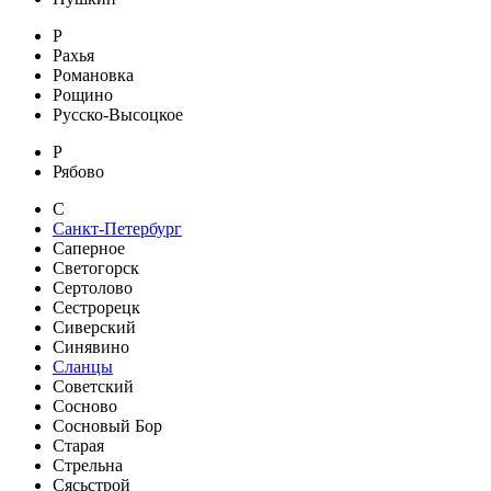
Р
Рахья
Романовка
Рощино
Русско-Высоцкое
Р
Рябово
С
Санкт-Петербург
Саперное
Светогорск
Сертолово
Сестрорецк
Сиверский
Синявино
Сланцы
Советский
Сосново
Сосновый Бор
Старая
Стрельна
Сясьстрой