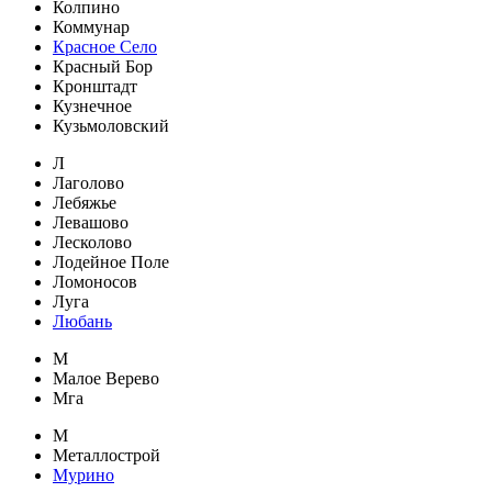
Колпино
Коммунар
Красное Село
Красный Бор
Кронштадт
Кузнечное
Кузьмоловский
Л
Лаголово
Лебяжье
Левашово
Лесколово
Лодейное Поле
Ломоносов
Луга
Любань
М
Малое Верево
Мга
М
Металлострой
Мурино