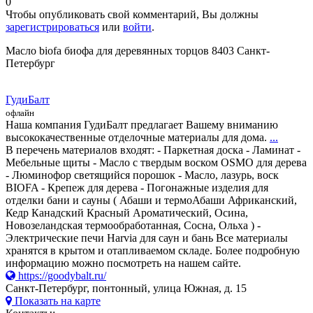
0
Чтобы опубликовать свой комментарий, Вы должны
зарегистрироваться
или
войти
.
Масло biofa биофа для деревянных торцов 8403 Санкт-
Петербург
ГудиБалт
офлайн
Наша компания ГудиБалт предлагает Вашему вниманию
высококачественные отделочные материалы для дома.
...
В перечень материалов входят: - Паркетная доска - Ламинат -
Мебельные щиты - Масло с твердым воском OSMO для дерева
- Люминофор светящийся порошок - Масло, лазурь, воск
BIOFA - Крепеж для дерева - Погонажные изделия для
отделки бани и сауны ( Абаши и термоАбаши Африканский,
Кедр Канадский Красный Ароматический, Осина,
Новозеландская термообработанная, Сосна, Ольха ) -
Электрические печи Harvia для саун и бань Все материалы
хранятся в крытом и отапливаемом складе. Более подробную
информацию можно посмотреть на нашем сайте.
https://goodybalt.ru/
Санкт-Петербург, понтонный, улица Южная, д. 15
Показать на карте