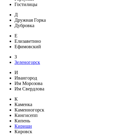
Гостилицы
Д
Дружная Горка
Дубровка
Е
Елизаветино
Ефимовский
З
Зеленогорск
И
Ивангород
Им Морозова
Им Свердлова
К
Каменка
Каменногорск
Кингисепп
Кипень
Кириши
Кировск