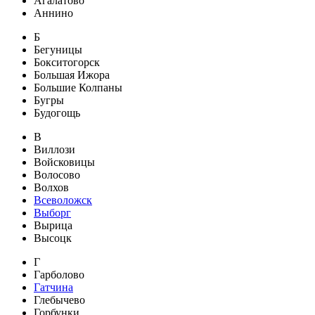
Агалатово
Аннино
Б
Бегуницы
Бокситогорск
Большая Ижора
Большие Колпаны
Бугры
Будогощь
В
Виллози
Войсковицы
Волосово
Волхов
Всеволожск
Выборг
Вырица
Высоцк
Г
Гарболово
Гатчина
Глебычево
Горбунки