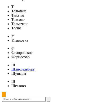
Т
Тельмана
Тихвин
Токсово
Толмачево
Тосно
У
Ульяновка
Ф
Федоровское
Форносово
Ш
Шлиссельбург
Шушары
Щ
Щеглово