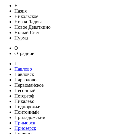
Н
Назия
Никольское
Новая Ладога
Новое Девяткино
Новый Свет
Нурма
О
Отрадное
П
Павлово
Павловск
Парголово
Первомайское
Песочный
Петергоф
Пикалево
Подпорожье
Понтонный
Приладожский
Приморск
Приозерск
Пушкин