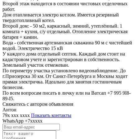
Второй этаж находится в состоянии чистовых отделочных
работ.
Дом отапливается электро котлом. Имеется резервный
твердотопливный котел.
Второй дом: - 50 м2, каркасный, зимний, утеплённый. 1
комната + кухня, с/у отдельный. Отопление электрическая
батарея + камин.
Вода - собственная артезианская скважина 90 м с чистейшей
водой. Электричество 15 кВ
У каждого дома отдельный септик. Каждый дом стоит на
кадастровом учете и зарегистрирован в собственность.
Земельный участок отмежеван.
По периметру участка установлено видеонаблюдение. До
г.Приозерска 30 км. От Санкт-Петербурга и Москвы ходит
прямая электричка. Идеально для занятия гостиничным
бизнесом.
По всем вопросам писать в личку или на Ватсап +7 995 9I8-
89-I5.
Свяжитесь с автором объявления
Антон
79x xxx xxxx
Показать контакты
WhatsApp
+7xxxxx