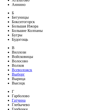
Агалатово
Аннино
Б
Бегуницы
Бокситогорск
Большая Ижора
Большие Колпаны
Бугры
Будогощь
В
Виллози
Войсковицы
Волосово
Волхов
Всеволожск
Выборг
Вырица
Высоцк
Г
Гарболово
Гатчина
Глебычево
Горбунки