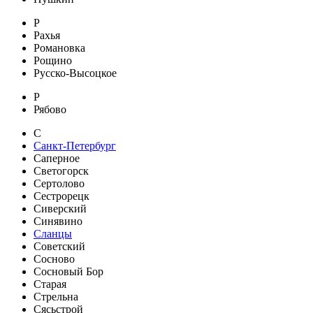
Р
Рахья
Романовка
Рощино
Русско-Высоцкое
Р
Рябово
С
Санкт-Петербург
Саперное
Светогорск
Сертолово
Сестрорецк
Сиверский
Синявино
Сланцы
Советский
Сосново
Сосновый Бор
Старая
Стрельна
Сясьстрой