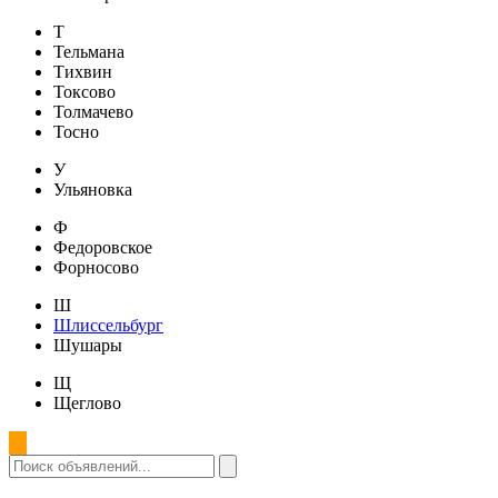
Т
Тельмана
Тихвин
Токсово
Толмачево
Тосно
У
Ульяновка
Ф
Федоровское
Форносово
Ш
Шлиссельбург
Шушары
Щ
Щеглово