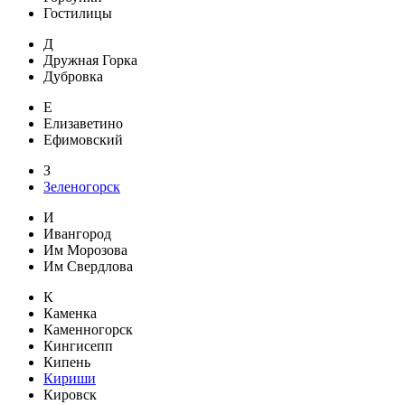
Гостилицы
Д
Дружная Горка
Дубровка
Е
Елизаветино
Ефимовский
З
Зеленогорск
И
Ивангород
Им Морозова
Им Свердлова
К
Каменка
Каменногорск
Кингисепп
Кипень
Кириши
Кировск