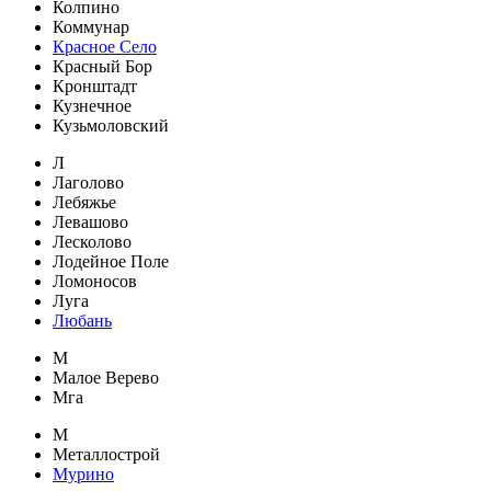
Колпино
Коммунар
Красное Село
Красный Бор
Кронштадт
Кузнечное
Кузьмоловский
Л
Лаголово
Лебяжье
Левашово
Лесколово
Лодейное Поле
Ломоносов
Луга
Любань
М
Малое Верево
Мга
М
Металлострой
Мурино