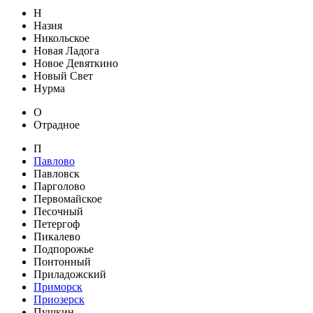
Н
Назия
Никольское
Новая Ладога
Новое Девяткино
Новый Свет
Нурма
О
Отрадное
П
Павлово
Павловск
Парголово
Первомайское
Песочный
Петергоф
Пикалево
Подпорожье
Понтонный
Приладожский
Приморск
Приозерск
Пушкин