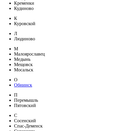
Кременки
Кудиново
К
Куровской
Л
Людиново
М
Малоярославец
Медынь
Мещовск
Мосальск
О
Обнинск
П
Перемышль
Пятовский
С
Сосенский
Спас-Деменск