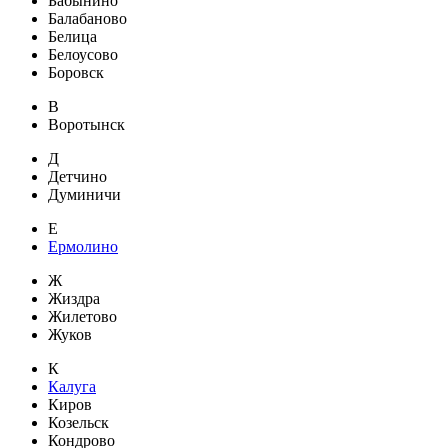
Бабынино
Балабаново
Белица
Белоусово
Боровск
В
Воротынск
Д
Детчино
Думиничи
Е
Ермолино
Ж
Жиздра
Жилетово
Жуков
К
Калуга
Киров
Козельск
Кондрово