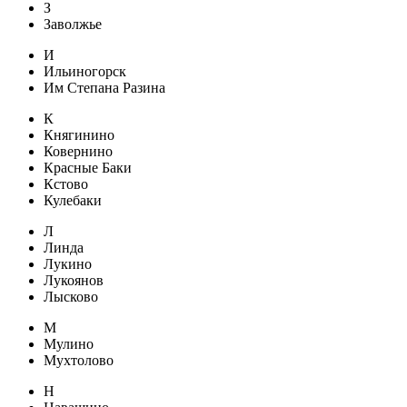
З
Заволжье
И
Ильиногорск
Им Степана Разина
К
Княгинино
Ковернино
Красные Баки
Кстово
Кулебаки
Л
Линда
Лукино
Лукоянов
Лысково
М
Мулино
Мухтолово
Н