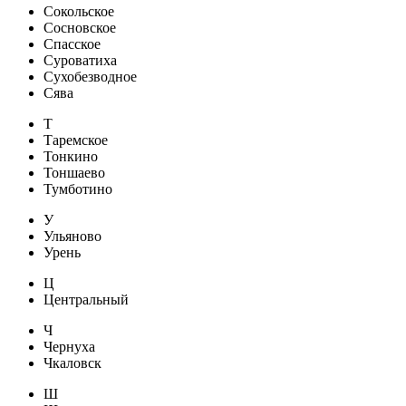
Сокольское
Сосновское
Спасское
Суроватиха
Сухобезводное
Сява
Т
Таремское
Тонкино
Тоншаево
Тумботино
У
Ульяново
Урень
Ц
Центральный
Ч
Чернуха
Чкаловск
Ш