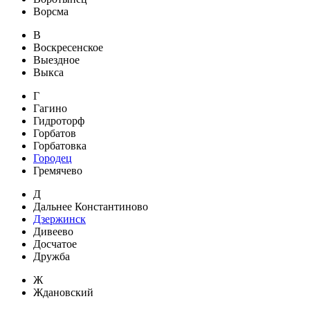
Ворсма
В
Воскресенское
Выездное
Выкса
Г
Гагино
Гидроторф
Горбатов
Горбатовка
Городец
Гремячево
Д
Дальнее Константиново
Дзержинск
Дивеево
Досчатое
Дружба
Ж
Ждановский