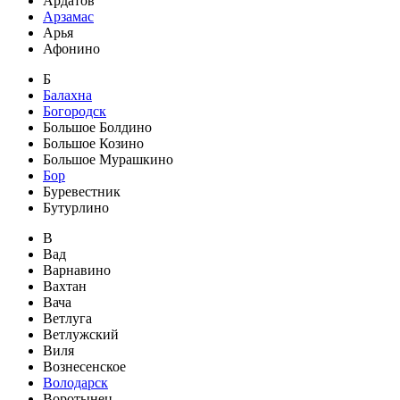
Ардатов
Арзамас
Арья
Афонино
Б
Балахна
Богородск
Большое Болдино
Большое Козино
Большое Мурашкино
Бор
Буревестник
Бутурлино
В
Вад
Варнавино
Вахтан
Вача
Ветлуга
Ветлужский
Виля
Вознесенское
Володарск
Воротынец