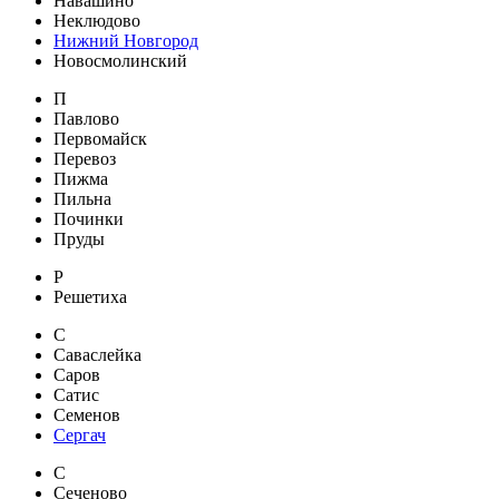
Навашино
Неклюдово
Нижний Новгород
Новосмолинский
П
Павлово
Первомайск
Перевоз
Пижма
Пильна
Починки
Пруды
Р
Решетиха
С
Саваслейка
Саров
Сатис
Семенов
Сергач
С
Сеченово